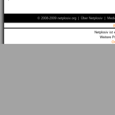
`
© 2008-2009 netplosiv.org
|
Über Netplosiv
|
Medi
Netplosiv ist 
Weitere P
O