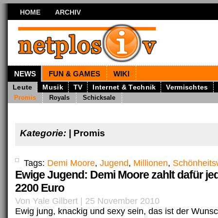
HOME
ARCHIV
NEWS
FUN & GAMES
WIKI
Leute
Musik
TV
Internet & Technik
Vermischtes
Promis
Royals
Schicksale
Kategorie: |
Promis
Tags:
Demi Moore
,
Jugend
,
Millionen
,
Schönheit
Ewige Jugend: Demi Moore zahlt dafür j
2200 Euro
Von Yale Gilbert | 25 November 2010
Ewig jung, knackig und sexy sein, das ist der Wuns