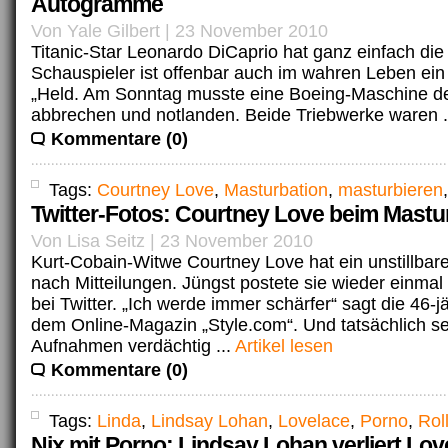
Autogramme
Von Yale Gilbert | 23 November 2010
Titanic-Star Leonardo DiCaprio hat ganz einfach di
Schauspieler ist offenbar auch im wahren Leben ei
„Held. Am Sonntag musste eine Boeing-Maschine de
abbrechen und notlanden. Beide Triebwerke waren .
Kommentare (0)
Tags:
Courtney Love
,
Masturbation
,
masturbieren
Twitter-Fotos: Courtney Love beim Mastu
Von Lisa Seitz | 23 November 2010
Kurt-Cobain-Witwe Courtney Love hat ein unstillbar
nach Mitteilungen. Jüngst postete sie wieder einmal
bei Twitter. „Ich werde immer schärfer“ sagt die 46-
dem Online-Magazin „Style.com“. Und tatsächlich se
Aufnahmen verdächtig ...
Artikel lesen
Kommentare (0)
Tags:
Linda
,
Lindsay Lohan
,
Lovelace
,
Porno
,
Rol
Nix mit Porno: Lindsay Lohan verliert Lov