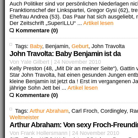
Auch Politiker sind vor persönlichen Niederlagen nich
Franktionschef der Linkspartei, Gregor Gysi (62), tr
Ehefrau Andrea (53). Das Paar hat sich ausgeliebt,
Der Zeitschrift „SuperILLU“ ...
Artikel lesen
Kommentare (0)
Tags:
Baby
, Benjamin,
Geburt
, John Travolta
John Travolta: Baby Benjamin ist da
Von Yale Gilbert | 24 November 2010
Kelly Preston (48, „Mit Dir an meiner Seite“), Gattin
Star John Travolta, hat einen gesunden Jungen ent
kleine Benjamin ist jetzt da ! Erst im vergangenen J
jährige Sohn Jett bei ...
Artikel lesen
Kommentare (0)
Tags:
Arthur Abraham
, Carl Froch, Cordingley, R
Weltmeister
Arthur Abraham: Von sexy Froch-Freundi
Von Frank Hollersmann | 24 November 2010