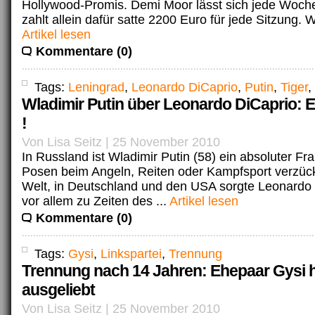
Hollywood-Promis. Demi Moor lässt sich jede Woch
zahlt allein dafür satte 2200 Euro für jede Sitzung. W
Artikel lesen
Kommentare (0)
Tags:
Leningrad
,
Leonardo DiCaprio
,
Putin
,
Tiger
,
Wladimir Putin über Leonardo DiCaprio: E
!
Von Lisa Seitz | 25 November 2010
In Russland ist Wladimir Putin (58) ein absoluter 
Posen beim Angeln, Reiten oder Kampfsport verzück
Welt, in Deutschland und den USA sorgte Leonardo 
vor allem zu Zeiten des ...
Artikel lesen
Kommentare (0)
Tags:
Gysi
,
Linkspartei
,
Trennung
Trennung nach 14 Jahren: Ehepaar Gysi h
ausgeliebt
Von Lisa Seitz | 25 November 2010