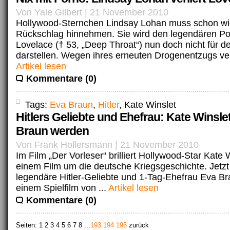
Von Yale Gilbert | 21 November 2010
Hollywood-Sternchen Lindsay Lohan muss schon wi
Rückschlag hinnehmen. Sie wird den legendären Po
Lovelace († 53, „Deep Throat“) nun doch nicht für de
darstellen. Wegen ihres erneuten Drogenentzugs ver
Artikel lesen
Kommentare (0)
Tags:
Eva Braun
,
Hitler
, Kate Winslet
Hitlers Geliebte und Ehefrau: Kate Winslet
Braun werden
Von Frank Hollersmann | 21 November 2010
Im Film „Der Vorleser“ brilliert Hollywood-Star Kate W
einem Film um die deutsche Kriegsgeschichte. Jetzt s
legendäre Hitler-Geliebte und 1-Tag-Ehefrau Eva Bra
einem Spielfilm von ...
Artikel lesen
Kommentare (0)
Seiten:
1
2 3 4 5 6 7 8
...
193
194
195
zurück