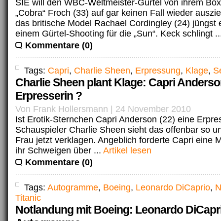
SIE will den WBC-Weltmeister-Gürtel von ihrem Box
„Cobra“ Froch (33) auf gar keinen Fall wieder auszi
das britische Model Rachael Cordingley (24) jüngst e
einem Gürtel-Shooting für die „Sun“. Keck schlingt ..
Kommentare (0)
Tags:
Capri
,
Charlie Sheen
,
Erpressung
,
Klage
,
S
Charlie Sheen plant Klage: Capri Anderso
Erpresserin ?
Von Frank Hollersmann | 24 November 2010
Ist Erotik-Sternchen Capri Anderson (22) eine Erpre
Schauspieler Charlie Sheen sieht das offenbar so un
Frau jetzt verklagen. Angeblich forderte Capri eine Mi
ihr Schweigen über ...
Artikel lesen
Kommentare (0)
Tags:
Autogramme
,
Boeing
,
Leonardo DiCaprio
,
N
Titanic
Notlandung mit Boeing: Leonardo DiCapri