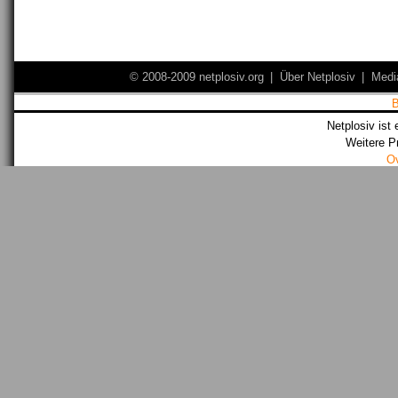
© 2008-2009 netplosiv.org
|
Über Netplosiv
|
Medi
Netplosiv ist 
Weitere P
O