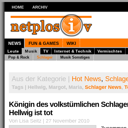
HOME
ARCHIV
NEWS
FUN & GAMES
WIKI
Leute
Musik
TV
Internet & Technik
Vermischtes
Pop & Rock
Schlager
Musik Sonstiges
Aus der Kategorie |
Hot News
,
Schlag
Tags | Hellwig, Margot, Maria,
Schlager News
,
T
Königin des volkstümlichen Schlager
Hellwig ist tot
Von Lisa Seitz | 27 November 2010