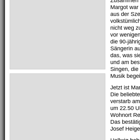
Zusammen mi
Margot war 
aus der Sz
volkstümlic
nicht weg z
vor wenige
die 90-jähri
Sängerin au
das, was si
und am bes
Singen, die
Musik begei
Jetzt ist Mar
Die beliebt
verstarb am
um 22.50 Uh
Wohnort Rei
Das bestäti
Josef Heige