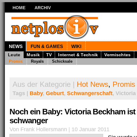
HOME
ARCHIV
NEWS
FUN & GAMES
WIKI
Leute
Musik
TV
Internet & Technik
Vermischtes
Promis
Royals
Schicksale
Aus der Kategorie |
Hot News
,
Promis
Tags |
Baby
,
Geburt
,
Schwangerschaft
, Victor
Noch ein Baby: Victoria Beckham ist
schwanger
Von Frank Hollersmann | 10 Januar 2011