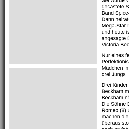
Sie wurde v
gecastete S
Band Spice-
Dann heirat
Mega-Star 
und heute is
angesagte D
Victoria Be
Nur eines fe
Perfektionis
Mädchen im
drei Jungs
Drei Kinder 
Beckham mi
Beckham nä
Die Söhne B
Romeo (8) u
machen di
überaus stol