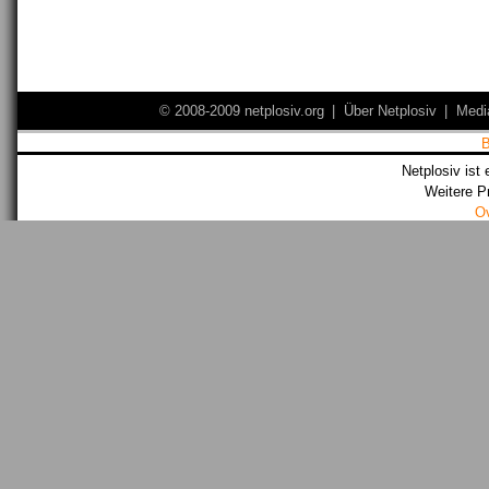
© 2008-2009 netplosiv.org
|
Über Netplosiv
|
Medi
Netplosiv ist 
Weitere P
O