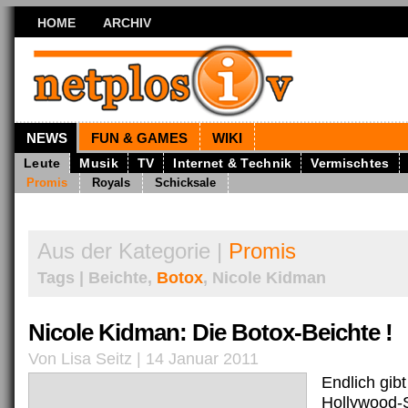
HOME
ARCHIV
NEWS
FUN & GAMES
WIKI
Leute
Musik
TV
Internet & Technik
Vermischtes
Promis
Royals
Schicksale
Aus der Kategorie |
Promis
Tags | Beichte,
Botox
, Nicole Kidman
Nicole Kidman: Die Botox-Beichte !
Von Lisa Seitz | 14 Januar 2011
Endlich gib
Hollywood-S