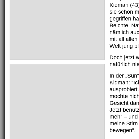
Kidman (43)
sie schon m
gegriffen ha
Beichte. Nat
nämlich au
mit all allen
Welt jung b
Doch jetzt w
natürlich ni
In der „Sun“
Kidman: “Ic
ausprobiert.
mochte nich
Gesicht da
Jetzt benutz
mehr – und 
meine Stirn
bewegen”.