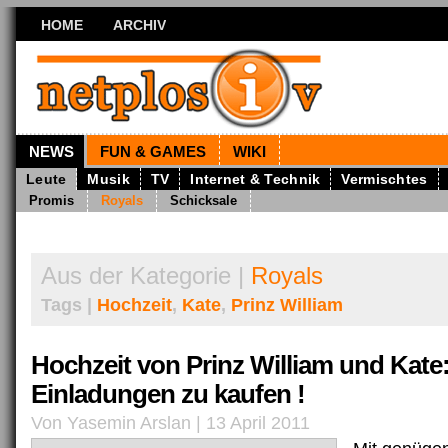
HOME
ARCHIV
NEWS
FUN & GAMES
WIKI
Leute
Musik
TV
Internet & Technik
Vermischtes
Promis
Royals
Schicksale
Aus der Kategorie |
Royals
Tags |
Hochzeit
,
Kate
,
Prinz William
Hochzeit von Prinz William und Kate
Einladungen zu kaufen !
Von Yasemin Arslan | 13 April 2011