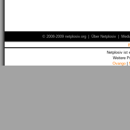
© 2008-2009 netplosiv.org
|
Über Netplosiv
|
Medi
Netplosiv ist 
Weitere P
Ovango
|