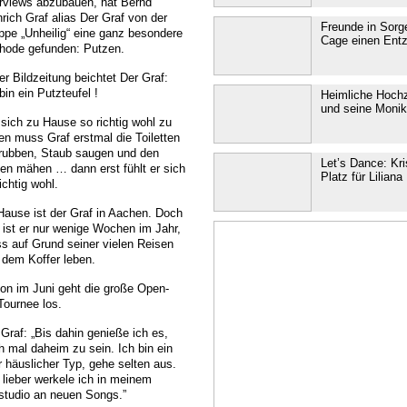
erviews abzubauen, hat Bernd
rich Graf alias Der Graf von der
Freunde in Sorg
ppe „Unheilig“ eine ganz besondere
Cage einen Entz
hode gefunden: Putzen.
er Bildzeitung beichtet Der Graf:
bin ein Putzteufel !
Heimliche Hochz
und seine Monik
sich zu Hause so richtig wohl zu
len muss Graf erstmal die Toiletten
rubben, Staub saugen und den
Let’s Dance: Kr
en mähen … dann erst fühlt er sich
Platz für Liliana
ichtig wohl.
Hause ist der Graf in Aachen. Doch
t ist er nur wenige Wochen im Jahr,
s auf Grund seiner vielen Reisen
 dem Koffer leben.
on im Juni geht die große Open-
Tournee los.
 Graf: „Bis dahin genieße ich es,
h mal daheim zu sein. Ich bin ein
r häuslicher Typ, gehe selten aus.
l lieber werkele ich in meinem
studio an neuen Songs.”