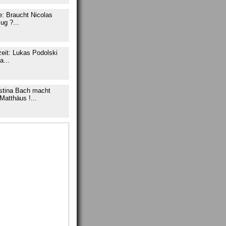
e: Braucht Nicolas
ug ?...
eit: Lukas Podolski
a...
istina Bach macht
 Matthäus !...