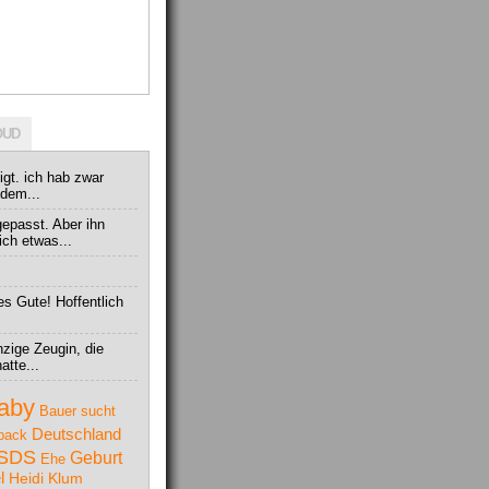
OUD
igt. ich hab zwar
zdem...
epasst. Aber ihn
ich etwas...
es Gute! Hoffentlich
nzige Zeugin, die
atte...
aby
Bauer sucht
Deutschland
back
SDS
Geburt
Ehe
l
Heidi Klum