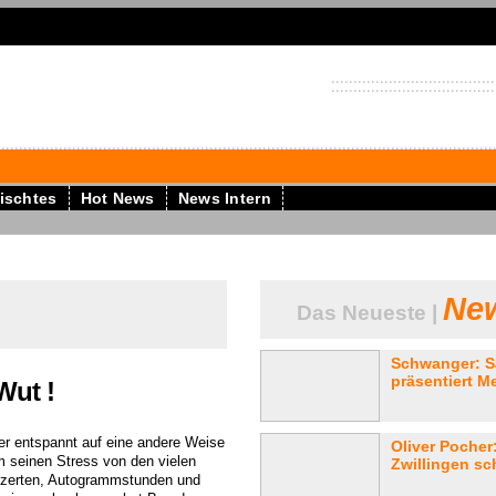
ischtes
Hot News
News Intern
New
Das Neueste |
Schwanger: S
präsentiert M
Wut !
er entspannt auf eine andere Weise
Oliver Pocher:
m seinen Stress von den vielen
Zwillingen sc
zerten, Autogrammstunden und