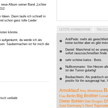
 neue Album seiner Band „Lichter
012.
deen. Dann laufe ich schnell in
nd schon ganz tolle Lieder
LETZTE KOMMENTARE
TAG CL
eisten könnte.
AntiPedo: mehr als gerechtfert
n aufgeräumt, da werde ich als
keine tochter aber es gibt trot
sen. Saubermachen ist für mich die
Daniel
: Manchmal ist es unang
sofort rauszuschmeißen finde 
sehr schöne katze.
: Boris.
Nullkommanix
: Von Herzen all
ist der Tumor gutartig!
Beobachterin
: Als praktisch ei
positiv für ihn ausgesagt hat, h
B
Amoklauf
Amy Winehouse
Big Brother
Berlin
Frau
Come
isch verliebt
D
Dieter Bohlen
Drogen
Diät
Germany's Next Topmode
Geld