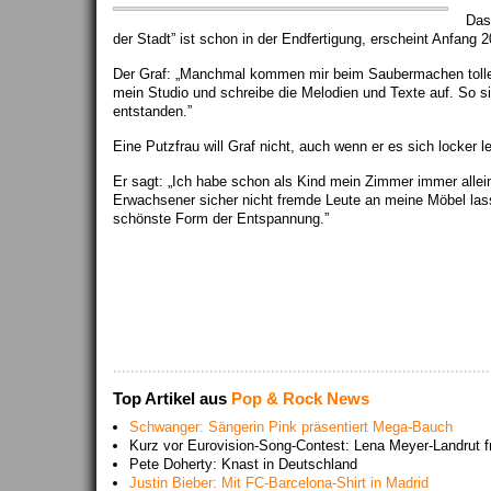
Das
der Stadt” ist schon in der Endfertigung, erscheint Anfang 2
Der Graf: „Manchmal kommen mir beim Saubermachen tolle I
mein Studio und schreibe die Melodien und Texte auf. So si
entstanden.”
Eine Putzfrau will Graf nicht, auch wenn er es sich locker l
Er sagt: „Ich habe schon als Kind mein Zimmer immer allei
Erwachsener sicher nicht fremde Leute an meine Möbel las
schönste Form der Entspannung.”
Top Artikel aus
Pop & Rock News
Schwanger: Sängerin Pink präsentiert Mega-Bauch
Kurz vor Eurovision-Song-Contest: Lena Meyer-Landrut fr
Pete Doherty: Knast in Deutschland
Justin Bieber: Mit FC-Barcelona-Shirt in Madrid