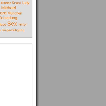
Knast
n
Kinder
Lady
Michael
a
ord
München
Scheidung
Sex
ippe
Terror
A
Vergewaltigung