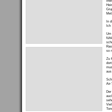
Int
Hein
Gru
Met
In d
Ich 
Um 
füh
sch
Ras
so r
Zu 
dor
mus
aus
Sch
Air-
Der
auc
seh
Vie
Ton