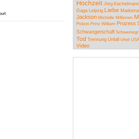
Hochzeit
Jörg Kachelman
Liebe
Leipzig
Gaga
Madonn
burt
M
Jackson
Michelle
Millionen
Prozess
Polizei
Prinz William
Schwangerschaft
Schweinegr
Tod
Trennung
Unfall
US
Urteil
Video