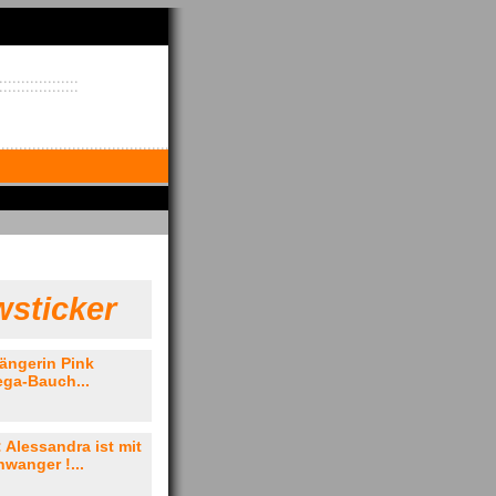
sticker
ängerin Pink
ega-Bauch...
 Alessandra ist mit
hwanger !...