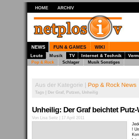
HOME
ARCHIV
NEWS
FUN & GAMES
WIKI
Leute
Musik
TV
Internet & Technik
Verm
Pop & Rock
Schlager
Musik Sonstiges
Aus der Kategorie |
Pop & Rock News
Tags | Der Graf, Putzen, Unheilig
Unheilig: Der Graf beichtet Putz-
Von Lisa Seitz | 17 April 2011
Jed
! U
Kon