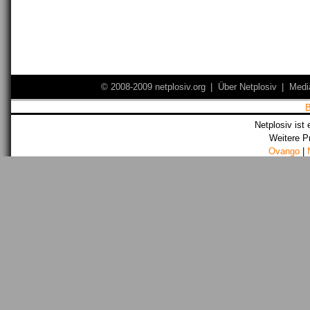
© 2008-2009 netplosiv.org
|
Über Netplosiv
|
Medi
Netplosiv ist 
Weitere P
Ovango
|