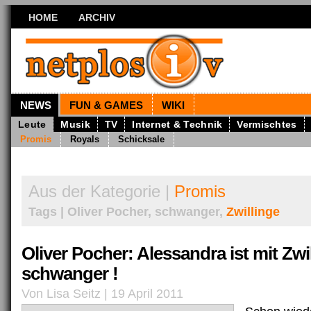
HOME
ARCHIV
NEWS
FUN & GAMES
WIKI
Leute
Musik
TV
Internet & Technik
Vermischtes
Promis
Royals
Schicksale
Aus der Kategorie |
Promis
Tags | Oliver Pocher, schwanger,
Zwillinge
Oliver Pocher: Alessandra ist mit Zwi
schwanger !
Von Lisa Seitz | 19 April 2011