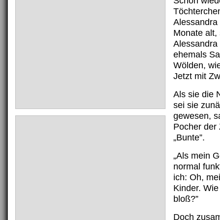
Schon wied
Töchterche
Alessandra 
Monate alt, 
Alessandra
ehemals Sa
Wölden, wi
Jetzt mit Zw
Als sie die 
sei sie zun
gewesen, s
Pocher der Z
„Bunte”.
„Als mein G
normal funk
ich: Oh, mei
Kinder. Wie
bloß?”
Doch zusa