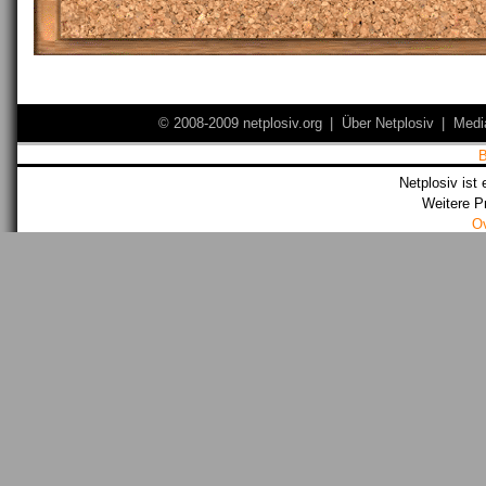
© 2008-2009 netplosiv.org
|
Über Netplosiv
|
Medi
Netplosiv ist 
Weitere P
O