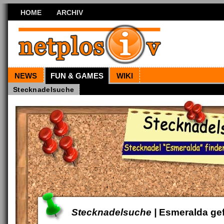
HOME
ARCHIV
NEWS
FUN & GAMES
WIKI
Stecknadelsuche
Stecknadelsuche |
Esmeralda ge