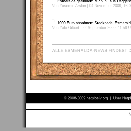
Esmeralda gefunden: Michi S. aus Deggendo
Von Yasemin Arslan | 04 November 2009, 16:0
1000 Euro absahnen: Stecknadel Esmeralda 
Von Yale Gilbert | 22 September 2009, 11:56 U
ALLE ESMERALDA-NEWS FINDEST D
© 2008-2009 netplosiv.org
|
Über Netpl
N