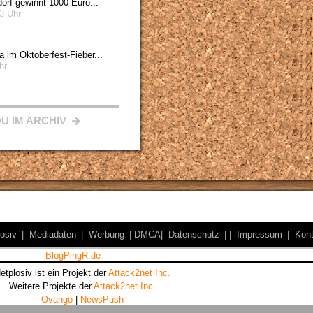
rf gewinnt 1000 Euro...
3 Uhr
im Oktoberfest-Fieber...
hr
U IM ARCHIV
osiv
|
Mediadaten
|
Werbung
|
DMCA|
Datenschutz
|
|
Impressum
|
Kont
etplosiv ist ein Projekt der
Attack2net Inc.
Weitere Projekte der
Attack2net Inc.
Ovango
|
NewsPush