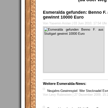
Esmeralda gefunden: Benno F. 
gewinnt 10000 Euro
Von Yasemin Arslan | 03 Juni 2010, 17:54 Uhr
Weitere Esmeralda-News:
Neujahrs-Gewinnspiel: Wer Stecknadel Esm
Von Levy Rubinstein | 27 Dezember 2009, 15: