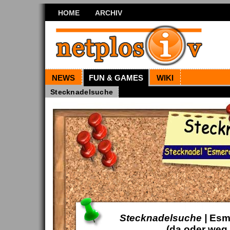
HOME
ARCHIV
NEWS
FUN & GAMES
WIKI
Stecknadelsuche
Stecknadelsuche |
Esm
(da oder weg 