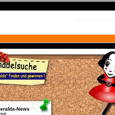
eralda-News
?!)