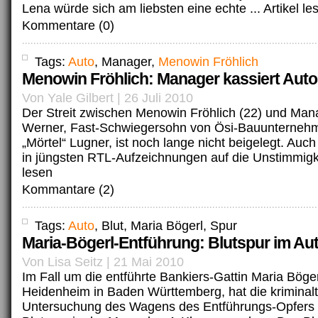
Lena würde sich am liebsten eine echte ...
Artikel le
Kommentare (0)
Tags:
Auto
, Manager,
Menowin Fröhlich
Menowin Fröhlich: Manager kassiert Auto 
Von Yale Gilbert | 26 Juli 2010
Der Streit zwischen Menowin Fröhlich (22) und Ma
Werner, Fast-Schwiegersohn von Ösi-Bauunternehm
„Mörtel“ Lugner, ist noch lange nicht beigelegt. Au
in jüngsten RTL-Aufzeichnungen auf die Unstimmigke
lesen
Kommantare (2)
Tags:
Auto
, Blut, Maria Bögerl, Spur
Maria-Bögerl-Entführung: Blutspur im Au
Von Lisa Seitz | 21 Mai 2010
Im Fall um die entführte Bankiers-Gattin Maria Böger
Heidenheim in Baden Württemberg, hat die kriminal
Untersuchung des Wagens des Entführungs-Opfers 