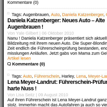
Kommentare (0)
Tags: Augenbrauen,
Auto
,
Daniela Katzenberger
,
Daniela Katzenberger: Neues Auto – Alte
Augenbrauen !
Von Yale Gilbert | 06 Oktober 2010
Nanu ! Daniela Katzenberger präsentiert sich aktuell
Bildzeitung mit ihrem neuen Auto. Die Super-Blondin
Zeit endlich die Führerscheinprüfung bestanden, end
misslungen Anläufen. Jetzt gabs von Mama zum Gebu
Artikel lesen
Kommentare (0)
Tags:
Auto
,
Führerschein
, Harley,
Lena
,
Meyer-La
Lena Meyer-Landrut: Führerschein-Prüfu
harte Nuss !
Von Lisa Seitz | 09 August 2010
Auf ihren Führerschein ist Lena Meyer-Landrut gan
stolz. Immerhin macht das Autofahren ja auch so vi