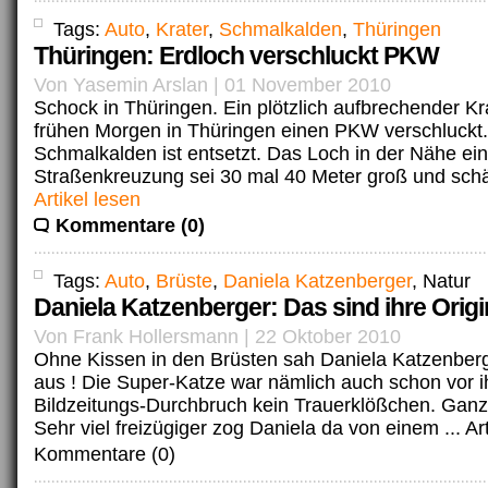
Tags:
Auto
,
Krater
,
Schmalkalden
,
Thüringen
Thüringen: Erdloch verschluckt PKW
Von Yasemin Arslan | 01 November 2010
Schock in Thüringen. Ein plötzlich aufbrechender Kr
frühen Morgen in Thüringen einen PKW verschluckt. 
Schmalkalden ist entsetzt. Das Loch in der Nähe ein
Straßenkreuzung sei 30 mal 40 Meter groß und schä
Artikel lesen
Kommentare (0)
Tags:
Auto
,
Brüste
,
Daniela Katzenberger
, Natur
Daniela Katzenberger: Das sind ihre Origi
Von Frank Hollersmann | 22 Oktober 2010
Ohne Kissen in den Brüsten sah Daniela Katzenberg
aus ! Die Super-Katze war nämlich auch schon vor 
Bildzeitungs-Durchbruch kein Trauerklößchen. Ganz
Sehr viel freizügiger zog Daniela da von einem ...
Ar
Kommentare (0)