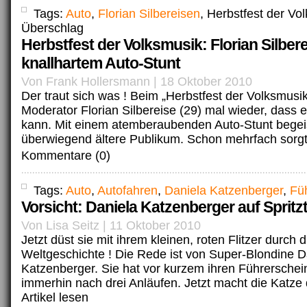
Tags:
Auto
,
Florian Silbereisen
, Herbstfest der Vo
Überschlag
Herbstfest der Volksmusik: Florian Silber
knallhartem Auto-Stunt
Von Frank Hollersmann | 18 Oktober 2010
Der traut sich was ! Beim „Herbstfest der Volksmusi
Moderator Florian Silbereise (29) mal wieder, dass
kann. Mit einem atemberaubenden Auto-Stunt begeis
überwiegend ältere Publikum. Schon mehrfach sorgt
Kommentare (0)
Tags:
Auto
,
Autofahren
,
Daniela Katzenberger
,
Fü
Vorsicht: Daniela Katzenberger auf Spritz
Von Lisa Seitz | 11 Oktober 2010
Jetzt düst sie mit ihrem kleinen, roten Flitzer durch d
Weltgeschichte ! Die Rede ist von Super-Blondine D
Katzenberger. Sie hat vor kurzem ihren Führerschei
immerhin nach drei Anläufen. Jetzt macht die Katze 
Artikel lesen