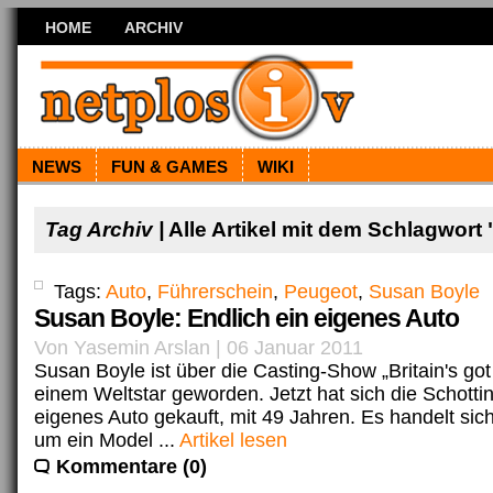
HOME
ARCHIV
NEWS
FUN & GAMES
WIKI
Tag Archiv |
Alle Artikel mit dem Schlagwort
Tags:
Auto
,
Führerschein
,
Peugeot
,
Susan Boyle
Susan Boyle: Endlich ein eigenes Auto
Von Yasemin Arslan | 06 Januar 2011
Susan Boyle ist über die Casting-Show „Britain's got
einem Weltstar geworden. Jetzt hat sich die Schottin
eigenes Auto gekauft, mit 49 Jahren. Es handelt si
um ein Model ...
Artikel lesen
Kommentare (0)