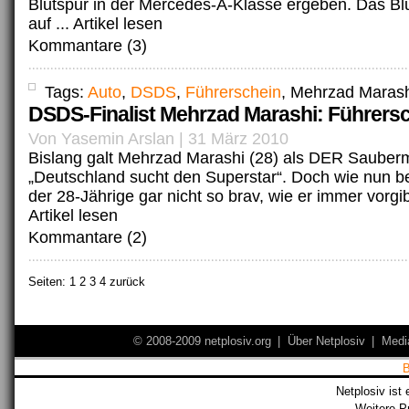
Blutspur in der Mercedes-A-Klasse ergeben. Das Blu
auf ...
Artikel lesen
Kommantare (3)
Tags:
Auto
,
DSDS
,
Führerschein
, Mehrzad Maras
DSDS-Finalist Mehrzad Marashi: Führersc
Von Yasemin Arslan | 31 März 2010
Bislang galt Mehrzad Marashi (28) als DER Sauber
„Deutschland sucht den Superstar“. Doch wie nun be
der 28-Jährige gar nicht so brav, wie er immer vorgibt.
Artikel lesen
Kommantare (2)
Seiten:
1
2 3 4 zurück
© 2008-2009 netplosiv.org
|
Über Netplosiv
|
Medi
Netplosiv ist 
Weitere P