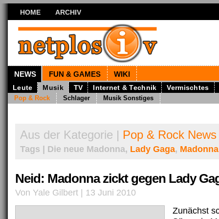
HOME
ARCHIV
NEWS
FUN & GAMES
WIKI
Leute
Musik
TV
Internet & Technik
Vermischtes
Pop & Rock
Schlager
Musik Sonstiges
Aus der Kategorie |
Pop & Rock News
Tags | Die neue Madonna,
Lady Gaga
,
Madonna
Neid: Madonna zickt gegen Lady Ga
Von Yale Gilbert | 13 Juni 2010
Zunächst s