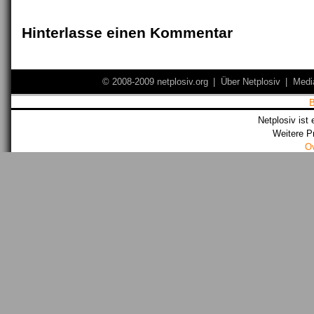
Hinterlasse einen Kommentar
© 2008-2009 netplosiv.org
|
Über Netplosiv
|
Medi
Netplosiv ist 
Weitere P
O