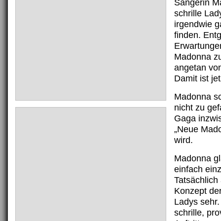
Sängerin M
schrille La
irgendwie g
finden. Ent
Erwartungen
Madonna zu
angetan vo
Damit ist je
Madonna sc
nicht zu ge
Gaga inzwis
„Neue Mado
wird.
Madonna gla
einfach einz
Tatsächlich
Konzept de
Ladys sehr.
schrille, pr