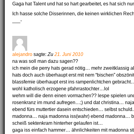
Gaga hat Talent und hat so hart gearbeitet, es hat sich nu
Ich hasse solche Disserinnen, die keinen wirklichen Rech
___-
alejandro
sagte:
Zu
21. Juni 2010
na was soll man dazu sagen??
ich mein die perry hats gerad nötig… mehr zweitklassig al
hats doch auch überhaupt erst mit nem “bischen” obszöni
blassfemie überhaupt erst ins rampenlichtchen gebracht…
wohl katholisch erzogene pfahrrastochter…lol
wehm will die denn einen vormachen?? lespe spielen un
rosenkranz im mund aufregen…;) und dat christina… naja 
ebend fürs muttertier dasein entschieden… selbst schuld.
madonna… naja madonna iss(wahr) ebend madonna… be
scheiß sektenkram hinterher gelaufen ist…
gaga iss einfach hammer… ähnlichkeiten mit madonna sti