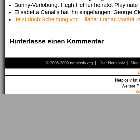
Bunny-Verlobung: Hugh Hefner heiratet Playmate
Elisabetta Canalis hat ihn eingefangen: George Cl
Jetzt doch Scheidung von Liliana: Lothar Matthäu
Hinterlasse einen Kommentar
© 2008-2009 netplosiv.org
|
Über Netplosiv
|
Medi
Netplosiv ist 
Weitere P
O