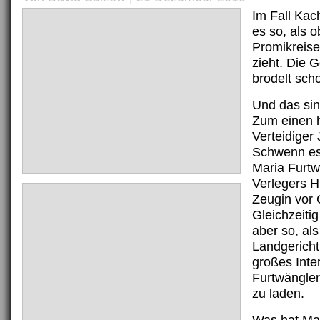
Im Fall Kac
es so, als o
Promikreise
zieht. Die 
brodelt sch
Und das sin
Zum einen 
Verteidiger
Schwenn es
Maria Furtw
Verlegers H
Zeugin vor 
Gleichzeiti
aber so, als
Landgerich
großes Inte
Furtwängler
zu laden.