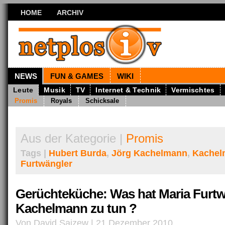
HOME
ARCHIV
NEWS
FUN & GAMES
WIKI
Leute
Musik
TV
Internet & Technik
Vermischtes
Promis
Royals
Schicksale
Aus der Kategorie |
Promis
Tags |
Hubert Burda
,
Jörg Kachelmann
,
Kachel
Furtwängler
Gerüchteküche: Was hat Maria Furtw
Kachelmann zu tun ?
Von David Saizew | 21 Dezember 2010