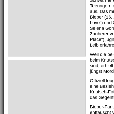
Schwärmerei
Teenagern 
aus. Das mu
Bieber (16,
Love“) und 
Selena Gom
Zauberer v
Place“) jüg
Leib erfahr
Weil die be
beim Knuts
sind, erhiel
jüngst Mor
Offiziell le
eine Bezieh
Knutsch-Fo
das Gegente
Bieber-Fans
enttäuscht 