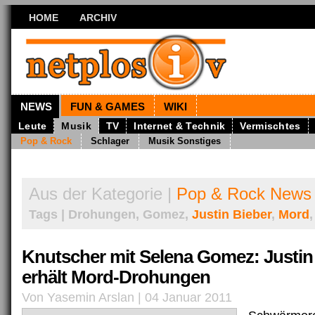
HOME
ARCHIV
NEWS
FUN & GAMES
WIKI
Leute
Musik
TV
Internet & Technik
Vermischtes
Pop & Rock
Schlager
Musik Sonstiges
Aus der Kategorie |
Pop & Rock News
Tags | Drohungen, Gomez,
Justin Bieber
,
Mord
Knutscher mit Selena Gomez: Justin
erhält Mord-Drohungen
Von Yasemin Arslan | 04 Januar 2011