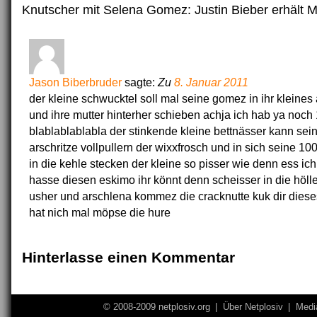
Knutscher mit Selena Gomez: Justin Bieber erhält
Jason Biberbruder
sagte:
Zu
8. Januar 2011
der kleine schwucktel soll mal seine gomez in ihr kleines 
und ihre mutter hinterher schieben achja ich hab ya noch 
blablablablabla der stinkende kleine bettnässer kann sei
arschritze vollpullern der wixxfrosch und in sich seine 100
in die kehle stecken der kleine so pisser wie denn ess ich
hasse diesen eskimo ihr könnt denn scheisser in die höll
usher und arschlena kommez die cracknutte kuk dir dieses
hat nich mal möpse die hure
Hinterlasse einen Kommentar
© 2008-2009 netplosiv.org
|
Über Netplosiv
|
Medi