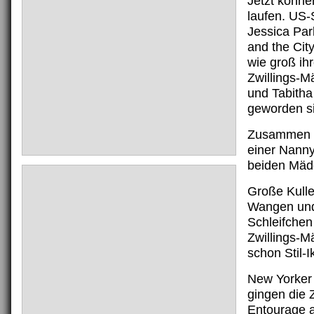
Jetzt könne
laufen. US-
Jessica Par
and the City
wie groß ih
Zwillings-
und Tabitha
geworden s
Zusammen 
einer Nanny
beiden Mäd
Große Kulle
Wangen un
Schleifchen
Zwillings-M
schon Stil-
New Yorker 
gingen die 
Entourage 