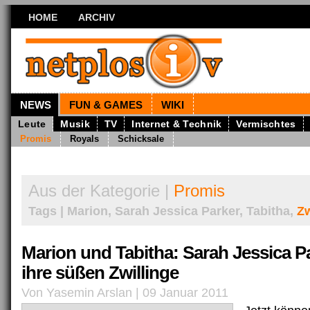
HOME
ARCHIV
NEWS
FUN & GAMES
WIKI
Leute
Musik
TV
Internet & Technik
Vermischtes
Promis
Royals
Schicksale
Aus der Kategorie |
Promis
Tags | Marion, Sarah Jessica Parker, Tabitha,
Zw
Marion und Tabitha: Sarah Jessica Pa
ihre süßen Zwillinge
Von Yasemin Arslan | 09 Januar 2011