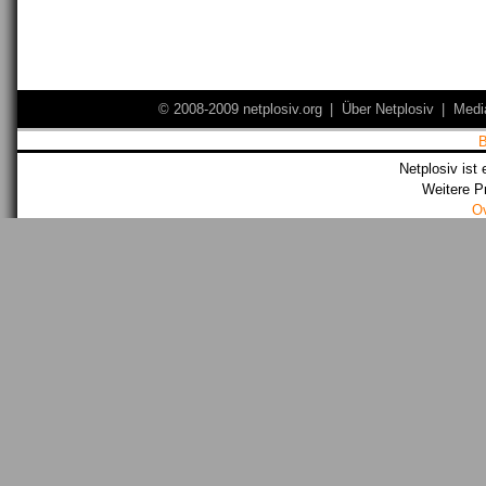
© 2008-2009 netplosiv.org
|
Über Netplosiv
|
Medi
Netplosiv ist 
Weitere P
O