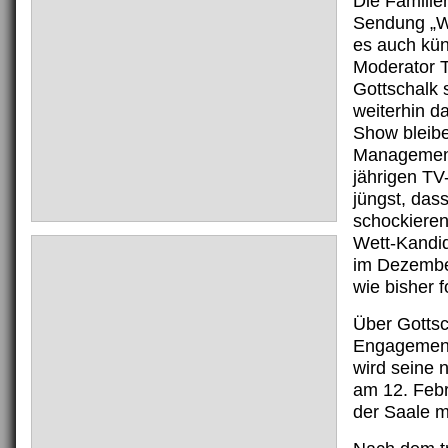
Die Familie
Sendung „W
es auch kün
Moderator 
Gottschalk 
weiterhin d
Show bleib
Management
jährigen TV-
jüngst, dass
schockieren
Wett-Kandi
im Dezembe
wie bisher f
Über Gottsc
Engagement
wird seine
am 12. Febr
der Saale m