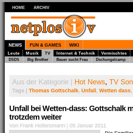
HOME
ARCHIV
NEWS
FUN & GAMES
WIKI
Leute
Musik
TV
Internet & Technik
Vermischtes
DSDS
Big Brother
Bauer sucht Frau
Dschungelcamp
Aus der Kategorie |
Hot News
,
TV Son
Tags |
Thomas Gottschalk
,
Unfall
,
Wetten dass
Unfall bei Wetten-dass: Gottschalk 
trotzdem weiter
Von Frank Hollersmann | 05 Januar 2011