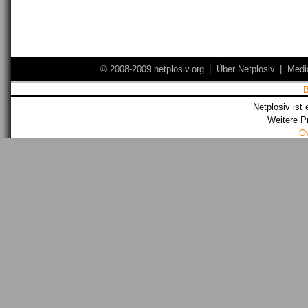
© 2008-2009 netplosiv.org
|
Über Netplosiv
|
Medi
Netplosiv ist 
Weitere P
O