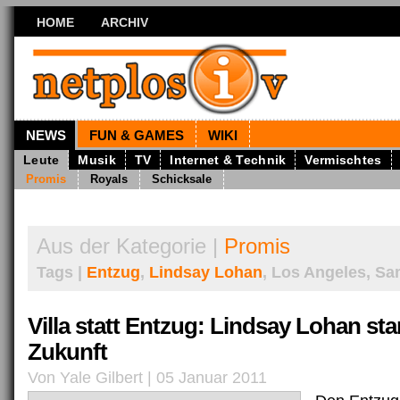
HOME
ARCHIV
NEWS
FUN & GAMES
WIKI
Leute
Musik
TV
Internet & Technik
Vermischtes
Promis
Royals
Schicksale
Aus der Kategorie |
Promis
Tags |
Entzug
,
Lindsay Lohan
, Los Angeles, Sa
Villa statt Entzug: Lindsay Lohan star
Zukunft
Von Yale Gilbert | 05 Januar 2011