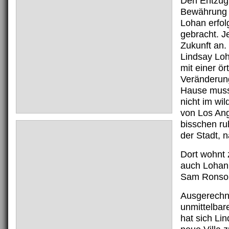
Den Entzug
Bewährung 
Lohan erfolg
gebracht. Je
Zukunft an.
Lindsay Loh
mit einer ör
Veränderun
Hause muss
nicht im wi
von Los Ang
bisschen r
der Stadt, 
Dort wohnt 
auch Lohan’
Sam Ronson
Ausgerechn
unmittelba
hat sich Li