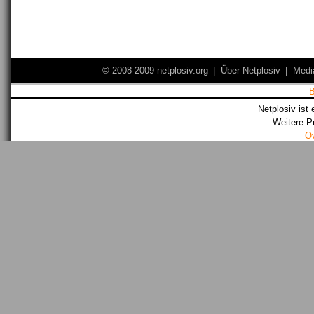
© 2008-2009 netplosiv.org
|
Über Netplosiv
|
Medi
Netplosiv ist 
Weitere P
O