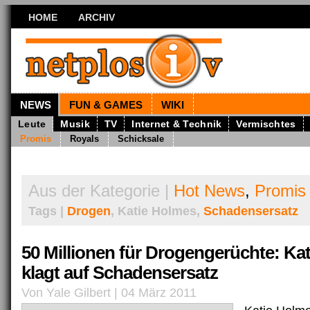
HOME
ARCHIV
NEWS
FUN & GAMES
WIKI
Leute
Musik
TV
Internet & Technik
Vermischtes
Promis
Royals
Schicksale
Aus der Kategorie |
Hot News
,
Promis
Tags |
Drogen
, Katie Holmes,
Schadensersatz
50 Millionen für Drogengerüchte: Ka
klagt auf Schadensersatz
Von Yale Gilbert | 04 März 2011