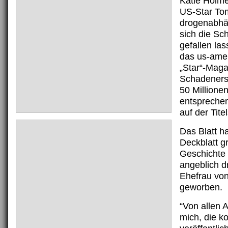
Katie Holme
US-Star To
drogenabhän
sich die Sch
gefallen las
das us-ame
„Star“-Maga
Schadeners
50 Millionen
entspreche
auf der Titel
Das Blatt h
Deckblatt g
Geschichte 
angeblich 
Ehefrau vo
geworben.
“Von allen A
mich, die ko