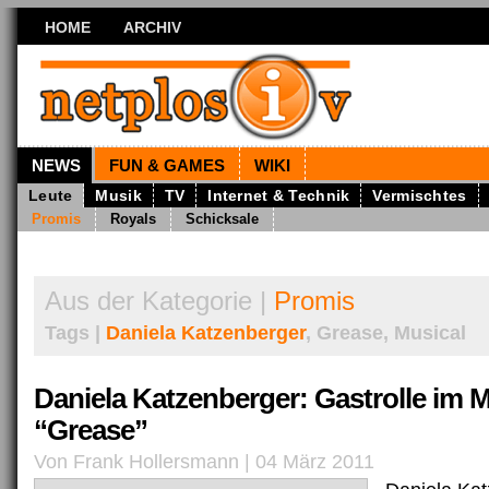
HOME
ARCHIV
NEWS
FUN & GAMES
WIKI
Leute
Musik
TV
Internet & Technik
Vermischtes
Promis
Royals
Schicksale
Aus der Kategorie |
Promis
Tags |
Daniela Katzenberger
, Grease, Musical
Daniela Katzenberger: Gastrolle im M
“Grease”
Von Frank Hollersmann | 04 März 2011