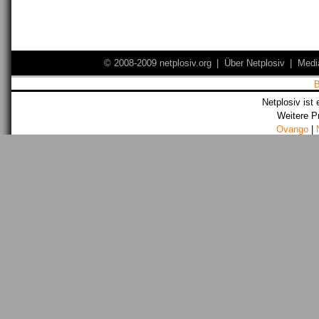
© 2008-2009 netplosiv.org
|
Über Netplosiv
|
Medi
Netplosiv ist 
Weitere P
Ovango
|