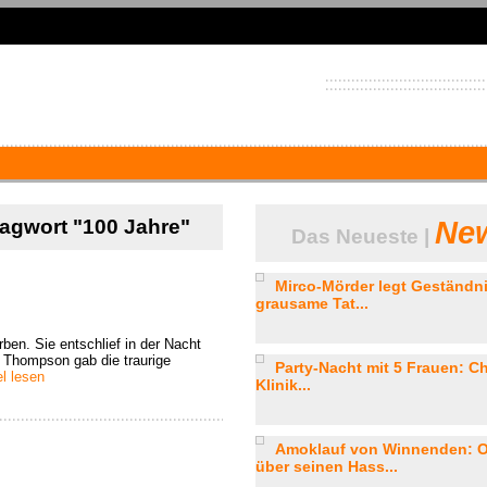
lagwort "100 Jahre"
New
Das Neueste |
Mirco-Mörder legt Geständni
grausame Tat...
rben. Sie entschlief in der Nacht
 Thompson gab die traurige
Party-Nacht mit 5 Frauen: Ch
el lesen
Klinik...
Amoklauf von Winnenden: Op
über seinen Hass...