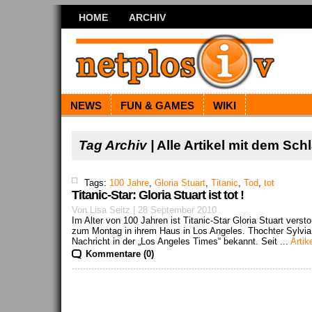
HOME
ARCHIV
NEWS
FUN & GAMES
WIKI
Tag Archiv |
Alle Artikel mit dem Sch
Tags:
100 Jahre
,
Gloria Stuart
,
Titanic
,
Tod
,
tot
Titanic-Star: Gloria Stuart ist tot !
Von Lisa Seitz | 28 September 2010
Im Alter von 100 Jahren ist Titanic-Star Gloria Stuart versto
zum Montag in ihrem Haus in Los Angeles. Thochter Sylvia
Nachricht in der „Los Angeles Times“ bekannt. Seit ...
Artik
Kommentare (0)