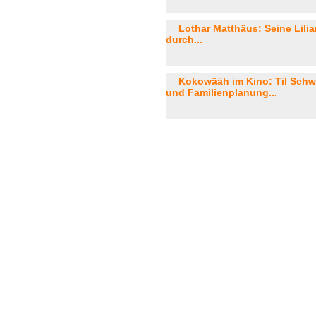
Lothar Matthäus: Seine Lilian
durch...
Kokowääh im Kino: Til Schw
und Familienplanung...