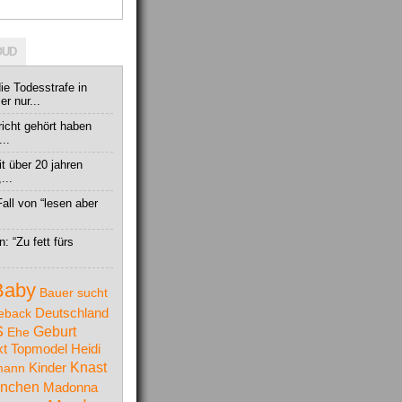
OUD
die Todesstrafe in
r nur...
richt gehört haben
...
t über 20 jahren
...
Fall von “lesen aber
: “Zu fett fürs
Baby
Bauer sucht
Deutschland
eback
S
Geburt
Ehe
t Topmodel
Heidi
Knast
mann
Kinder
nchen
Madonna