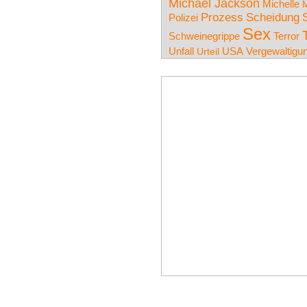
Michael Jackson
Michelle
M
Prozess
Scheidung
Polizei
Sex
Schweinegrippe
Terror
Unfall
USA
Vergewaltigu
Urteil