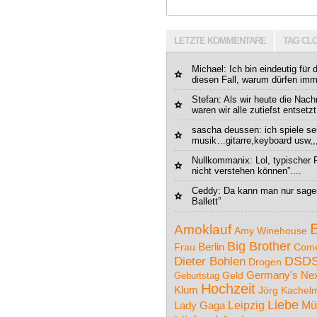
LETZTE KOMMENTARE
TAG CL
Michael
: Ich bin eindeutig für 
diesen Fall, warum dürfen imme
Stefan
: Als wir heute die Nach
waren wir alle zutiefst entsetzt
sascha deussen: ich spiele sei
musik…gitarre,keyboard usw,,,
Nullkommanix
: Lol, typischer 
nicht verstehen können”....
Ceddy
: Da kann man nur sagen
Ballett”
Amoklauf
Amy Winehouse
Big Brother
Berlin
Frau
Com
Dieter Bohlen
DSD
Drogen
Germany's Nex
Geld
Geburtstag
Hochzeit
Klum
Jörg Kachel
Liebe
Leipzig
Mü
Lady Gaga