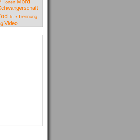
Mord
illionen
Schwangerschaft
Tod
Trennung
Tote
Video
ng