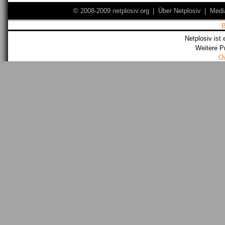
© 2008-2009 netplosiv.org
|
Über Netplosiv
|
Medi
Netplosiv ist 
Weitere P
O