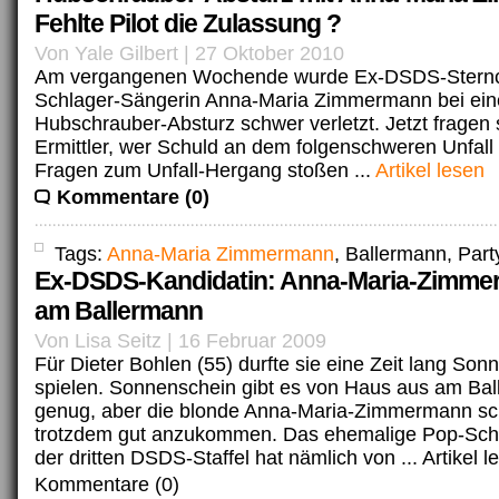
Fehlte Pilot die Zulassung ?
Von Yale Gilbert | 27 Oktober 2010
Am vergangenen Wochende wurde Ex-DSDS-Stern
Schlager-Sängerin Anna-Maria Zimmermann bei ei
Hubschrauber-Absturz schwer verletzt. Jetzt fragen
Ermittler, wer Schuld an dem folgenschweren Unfall 
Fragen zum Unfall-Hergang stoßen ...
Artikel lesen
Kommentare (0)
Tags:
Anna-Maria Zimmermann
, Ballermann, Part
Ex-DSDS-Kandidatin: Anna-Maria-Zimmer
am Ballermann
Von Lisa Seitz | 16 Februar 2009
Für Dieter Bohlen (55) durfte sie eine Zeit lang Son
spielen. Sonnenschein gibt es von Haus aus am Ba
genug, aber die blonde Anna-Maria-Zimmermann sch
trotzdem gut anzukommen. Das ehemalige Pop-Sch
der dritten DSDS-Staffel hat nämlich von ...
Artikel l
Kommentare (0)