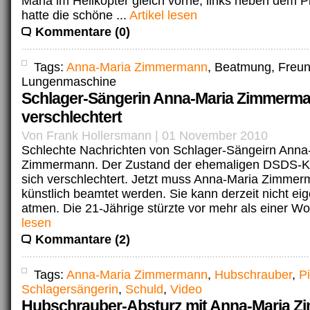
Maria im Helikopter gleich vorne, links neben dem P
hatte die schöne ...
Artikel lesen
Kommentare (0)
Tags:
Anna-Maria Zimmermann
, Beatmung, Freun
Lungenmaschine
Schlager-Sängerin Anna-Maria Zimmerma
verschlechtert
Von Frank Hollersmann | 01 November 2010
Schlechte Nachrichten von Schlager-Sängeirn Anna
Zimmermann. Der Zustand der ehemaligen DSDS-Ka
sich verschlechtert. Jetzt muss Anna-Maria Zimmer
künstlich beamtet werden. Sie kann derzeit nicht ei
atmen. Die 21-Jährige stürzte vor mehr als einer Wo
lesen
Kommantare (2)
Tags:
Anna-Maria Zimmermann
,
Hubschrauber
,
Pi
Schlagersängerin
,
Schuld
,
Video
Hubschrauber-Absturz mit Anna-Maria 