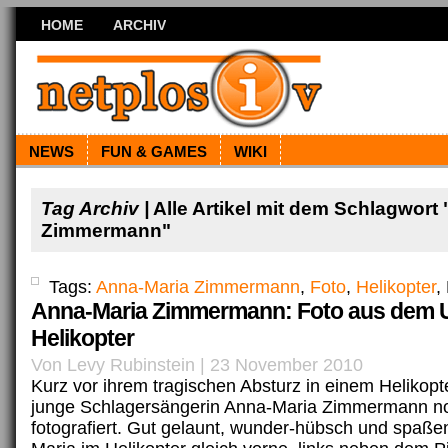
HOME
ARCHIV
NEWS
FUN & GAMES
WIKI
Tag Archiv |
Alle Artikel mit dem Schlagwort
Zimmermann"
Tags:
Anna-Maria Zimmermann
,
Foto
,
Helikopter
,
Anna-Maria Zimmermann: Foto aus dem 
Helikopter
Von Levy Rubinstein | 23 November 2010
Kurz vor ihrem tragischen Absturz in einem Helikopt
junge Schlagersängerin Anna-Maria Zimmermann n
fotografiert. Gut gelaunt, wunder-hübsch und spaßen