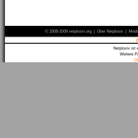
© 2008-2009 netplosiv.org
|
Über Netplosiv
|
Medi
Netplosiv ist 
Weitere P
O