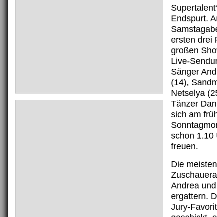
Supertalent
Endspurt. 
Samstagabe
ersten drei 
großen Sho
Live-Sendun
Sänger And
(14), Sandm
Netselya (2
Tänzer Dani
sich am frü
Sonntagmor
schon 1.10 
freuen.
Die meisten
Zuschauera
Andrea und
ergattern. 
Jury-Favorit