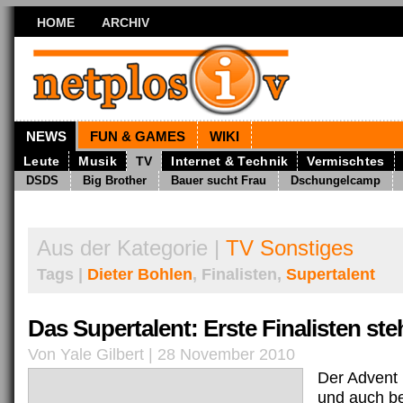
HOME
ARCHIV
NEWS
FUN & GAMES
WIKI
Leute
Musik
TV
Internet & Technik
Vermischtes
DSDS
Big Brother
Bauer sucht Frau
Dschungelcamp
Aus der Kategorie |
TV Sonstiges
Tags |
Dieter Bohlen
, Finalisten,
Supertalent
Das Supertalent: Erste Finalisten ste
Von Yale Gilbert | 28 November 2010
Der Advent 
und auch be