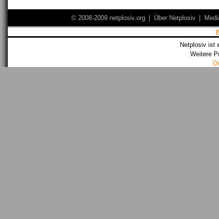
© 2008-2009 netplosiv.org
|
Über Netplosiv
|
Medi
Netplosiv ist 
Weitere P
O