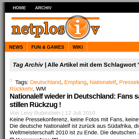
HOME
ARCHIV
NEWS
FUN & GAMES
WIKI
Tag Archiv |
Alle Artikel mit dem Schlagwort 
Tags:
Deutschland
,
Empfang
,
Nationalelf
,
Pressek
Rückkehr
, WM
Nationalelf wieder in Deutschland: Fans 
stillen Rückzug !
Von Levy Rubinstein | 12 Juli 2010
Keine Pressekonferenz, keine Fotos mit Fans, kei
Die deutsche Nationalelf ist zurück aus Südafrika, d
Weltmeisterschaft 2010 ist zu Ende. Die deutschen .