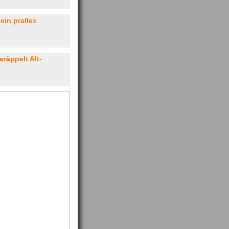
in pralles
räppelt Alt-