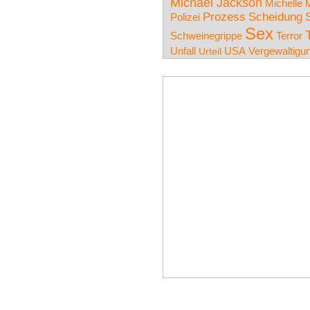
Michael Jackson
Michelle
M
Prozess
Scheidung
Polizei
Sex
Schweinegrippe
Terror
Unfall
USA
Vergewaltigu
Urteil