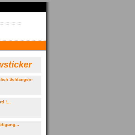
sticker
lich Schlangen-
d !...
tigung...