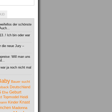
OUD
weifellos der schönste
Auch...
 13..! Ich bin oder war
r die neue Jury –
npreise: Will man uns
d...
war ja noch nicht mal
Baby
Bauer sucht
Deutschland
eback
S
Geburt
Ehe
t Topmodel
Heidi
Knast
mann
Kinder
nchen
Madonna