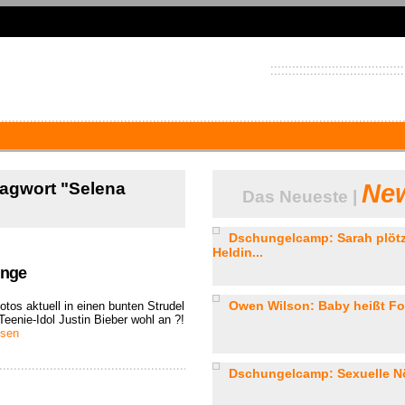
lagwort "Selena
New
Das Neueste |
Dschungelcamp: Sarah plötz
Heldin...
unge
Owen Wilson: Baby heißt For
otos aktuell in einen bunten Strudel
eenie-Idol Justin Bieber wohl an ?!
esen
Dschungelcamp: Sexuelle Nö