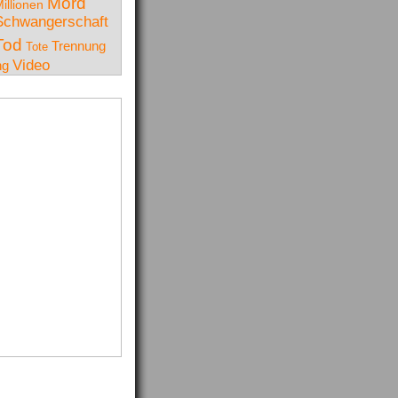
Mord
illionen
Schwangerschaft
Tod
Trennung
Tote
Video
ng