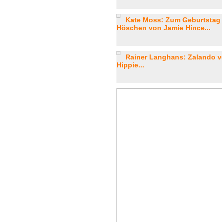
Kate Moss: Zum Geburtstag e
Höschen von Jamie Hince...
Rainer Langhans: Zalando ve
Hippie...