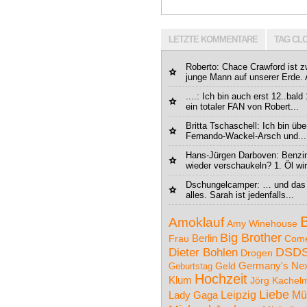
LETZTE KOMMENTARE
TAG CL
Roberto
: Chace Crawford ist z
junge Mann auf unserer Erde. 
....: Ich bin auch erst 12..bald
ein totaler FAN von Robert...
Britta Tschaschell: Ich bin übe
Fernando-Wackel-Arsch und...
Hans-Jürgen Darboven
: Benzi
wieder verschaukeln? 1. Öl wir
Dschungelcamper
: … und das 
alles. Sarah ist jedenfalls...
Amoklauf
Amy Winehouse
Big Brother
Berlin
Frau
Com
Dieter Bohlen
DSD
Drogen
Germany's Nex
Geld
Geburtstag
Hochzeit
Klum
Jörg Kachel
Liebe
Leipzig
Mü
Lady Gaga