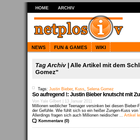
HOME
ARCHIV
NEWS
FUN & GAMES
WIKI
Tag Archiv |
Alle Artikel mit dem Sch
Gomez"
Tags:
Justin Bieber
,
Kuss
,
Selena Gomez
So aufregend !: Justin Bieber knutscht mit Z
Von Yale Gilbert | 13 Januar 2011
Millionen weiblicher Teenager versinken bei diesen Bieber-F
der Gefühle. Wie fühlt sich so ein heißer Zungen-Kuss von T
Allerdings fragen sich auch Millionen neidischer ...
Artikel l
Kommentare (0)