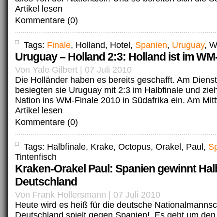
Artikel lesen
Kommentare (0)
Tags:
Finale
, Holland, Hotel,
Spanien
,
Uruguay
, 
Uruguay – Holland 2:3: Holland ist im WM-
Von Yale Gilbert | 07 Juli 2010
Die Holländer haben es bereits geschafft. Am Dien
besiegten sie Uruguay mit 2:3 im Halbfinale und zieh
Nation ins WM-Finale 2010 in Südafrika ein. Am Mit
Artikel lesen
Kommentare (0)
Tags: Halbfinale, Krake, Octopus, Orakel, Paul,
S
Tintenfisch
Kraken-Orakel Paul: Spanien gewinnt Hal
Deutschland
Von Frank Hollersmann | 07 Juli 2010
Heute wird es heiß für die deutsche Nationalmannsc
Deutschland spielt gegen Spanien! Es geht um den 