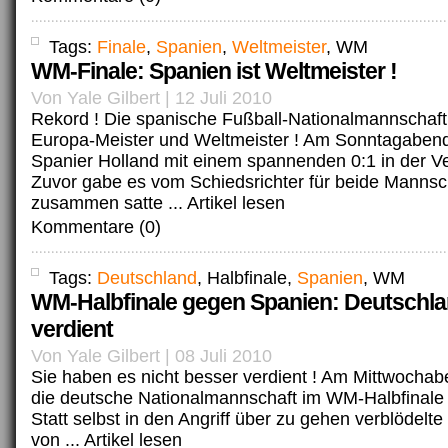
Tags:
Finale
,
Spanien
,
Weltmeister
, WM
WM-Finale: Spanien ist Weltmeister !
Von Yale Gilbert | 12 Juli 2010
Rekord ! Die spanische Fußball-Nationalmannschaft 
Europa-Meister und Weltmeister ! Am Sonntagabend
Spanier Holland mit einem spannenden 0:1 in der V
Zuvor gabe es vom Schiedsrichter für beide Mannsc
zusammen satte ...
Artikel lesen
Kommentare (0)
Tags:
Deutschland
, Halbfinale,
Spanien
, WM
WM-Halbfinale gegen Spanien: Deutschlan
verdient
Von Yale Gilbert | 08 Juli 2010
Sie haben es nicht besser verdient ! Am Mittwochab
die deutsche Nationalmannschaft im WM-Halbfinale
Statt selbst in den Angriff über zu gehen verblödelt
von ...
Artikel lesen