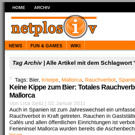
HOME
ARCHIV
NEWS
FUN & GAMES
WIKI
Tag Archiv |
Alle Artikel mit dem Schlagwort
Tags: Bier,
Kneipe
,
Mallorca
,
Rauchverbot
,
Spani
Keine Kippe zum Bier: Totales Rauchverb
Mallorca
Von Lisa Seitz | 02 Januar 2011
Auch in Spanien ist zum Jahreswechsel ein umfass
Rauchverbot in Kraft getreten. Rauchen in Gaststätt
Cafés und allen öffentlichen Einrichtungen ist verbo
Ferieninsel Mallorca wurden bereits die Aschenbeche