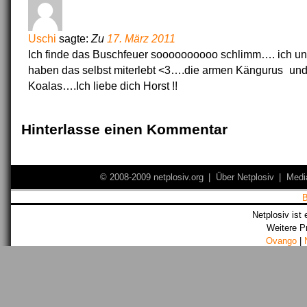
Uschi
sagte:
Zu
17. März 2011
Ich finde das Buschfeuer soooooooooo schlimm…. ich un
haben das selbst miterlebt <3….die armen Kängurus
und
Koalas….Ich liebe dich Horst !!
Hinterlasse einen Kommentar
© 2008-2009 netplosiv.org
|
Über Netplosiv
|
Medi
Netplosiv ist 
Weitere P
Ovango
|