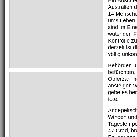
Ein Buschfe
Australien d
14 Mensche
ums Leben. 
sind im Ein
wütenden F
Kontrolle z
derzeit ist 
völlig unkont
Behörden un
befürchten,
Opferzahl n
ansteigen w
gebe es ber
tote.
Angepeitsch
Winden und
Tagestemper
47 Grad, bre