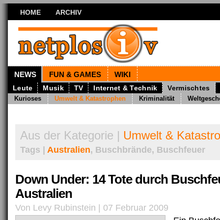
HOME
ARCHIV
NEWS
FUN & GAMES
WIKI
Leute
Musik
TV
Internet & Technik
Vermischtes
Kurioses
Umwelt & Katastrophen
Kriminalität
Weltgesch
Aus der Kategorie |
Umwelt & Katastr
Tags |
Australien
, Buschbrände, Buschfeuer
Down Under: 14 Tote durch Buschfeu
Australien
Von Levy Rubinstein | 07 Februar 2009