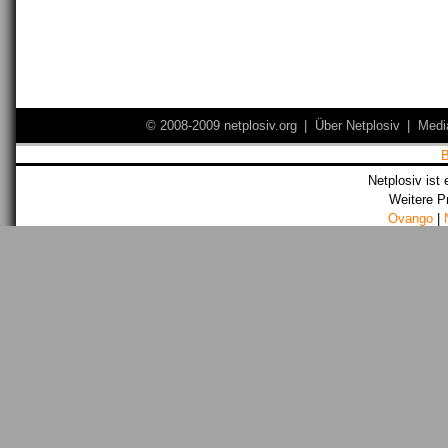
© 2008-2009 netplosiv.org
|
Über Netplosiv
|
Medi
Netplosiv ist 
Weitere P
Ovango
|