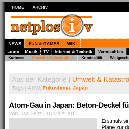
HOME
ARCHIV
NEWS
FUN & GAMES
WIKI
Leute
Musik
TV
Internet & Technik
Vermischtes
Kurioses
Umwelt & Katastrophen
Kriminalität
Weltgesch
Aus der Kategorie |
Umwelt & Katastr
Tags | AKW,
Fukushima
,
Japan
Atom-Gau in Japan: Beton-Deckel f
Von Lisa Seitz | 18 März 2011
Erstmals sin
Pläne zur d