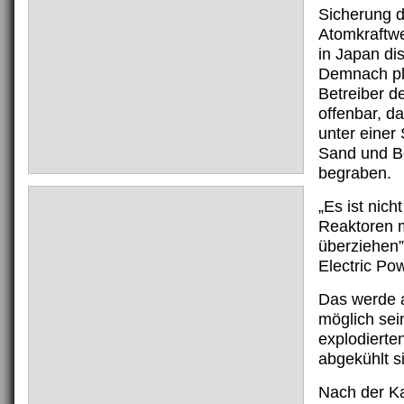
Sicherung d
Atomkraftw
in Japan di
Demnach pl
Betreiber d
offenbar, d
unter einer
Sand und B
begraben.
„Es ist nich
Reaktoren m
überziehen”,
Electric Pow
Das werde a
möglich sei
explodierte
abgekühlt s
Nach der Ka