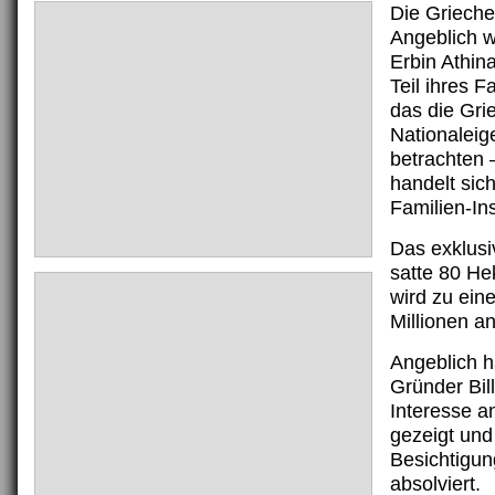
Die Grieche
Angeblich wi
Erbin Athin
Teil ihres F
das die Gri
Nationalei
betrachten 
handelt sic
Familien-In
Das exklusiv
satte 80 He
wird zu ein
Millionen a
Angeblich h
Gründer Bil
Interesse an
gezeigt und
Besichtigu
absolviert.