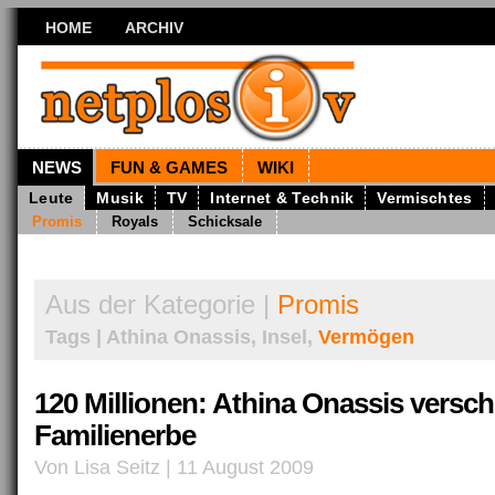
HOME
ARCHIV
NEWS
FUN & GAMES
WIKI
Leute
Musik
TV
Internet & Technik
Vermischtes
Promis
Royals
Schicksale
Aus der Kategorie |
Promis
Tags | Athina Onassis, Insel,
Vermögen
120 Millionen: Athina Onassis versch
Familienerbe
Von Lisa Seitz | 11 August 2009