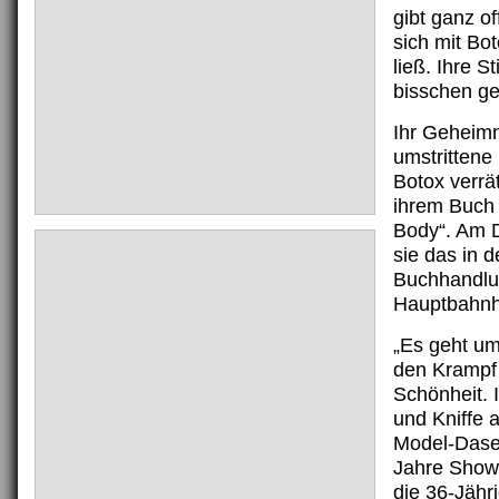
gibt ganz of
sich mit Bo
ließ. Ihre S
bisschen ge
Ihr Geheim
umstrittene
Botox verrä
ihrem Buch 
Body“. Am D
sie das in 
Buchhandlu
Hauptbahnh
„Es geht u
den Krampf 
Schönheit. 
und Kniffe 
Model-Dase
Jahre Show
die 36-Jähr