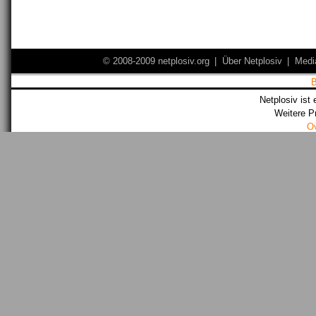
© 2008-2009 netplosiv.org
|
Über Netplosiv
|
Medi
Netplosiv ist 
Weitere P
O