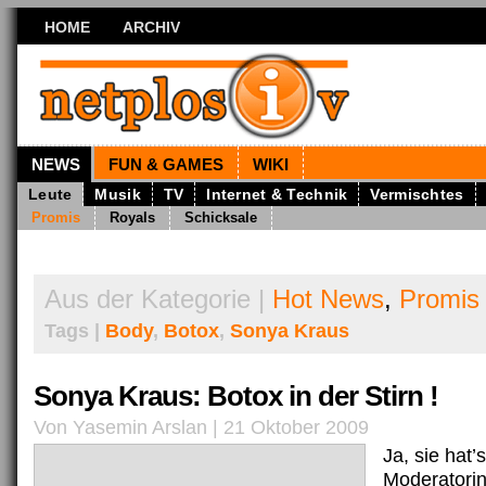
HOME
ARCHIV
NEWS
FUN & GAMES
WIKI
Leute
Musik
TV
Internet & Technik
Vermischtes
Promis
Royals
Schicksale
Aus der Kategorie |
Hot News
,
Promis
Tags |
Body
,
Botox
,
Sonya Kraus
Sonya Kraus: Botox in der Stirn !
Von Yasemin Arslan | 21 Oktober 2009
Ja, sie hat’
Moderatori