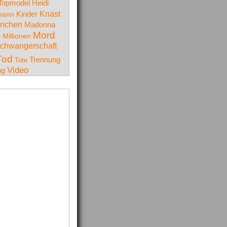
Topmodel
Heidi
Knast
Kinder
mann
nchen
Madonna
Mord
e
Millionen
chwangerschaft
Tod
Trennung
Tote
Video
ng