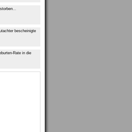
storben...
utachter bescheinigte
eburten-Rate in die