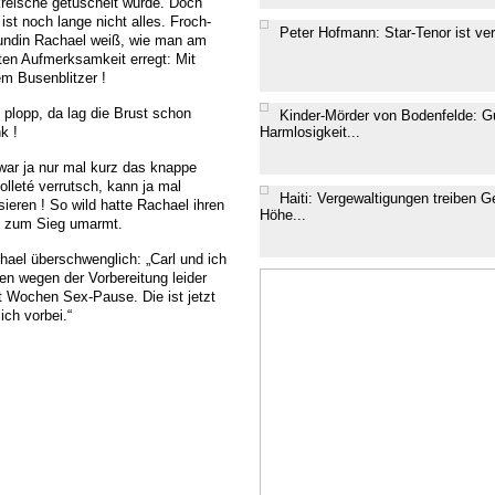
reische getuschelt wurde. Doch
ist noch lange nicht alles. Froch-
Peter Hofmann: Star-Tenor ist ver
undin Rachael weiß, wie man am
ten Aufmerksamkeit erregt: Mit
em Busenblitzer !
 plopp, da lag die Brust schon
Kinder-Mörder von Bodenfelde: G
k !
Harmlosigkeit...
war ja nur mal kurz das knappe
olleté verrutsch, kann ja mal
Haiti: Vergewaltigungen treiben G
sieren ! So wild hatte Rachael ihren
Höhe...
l zum Sieg umarmt.
hael überschwenglich: „Carl und ich
ten wegen der Vorbereitung leider
t Wochen Sex-Pause. Die ist jetzt
ich vorbei.“