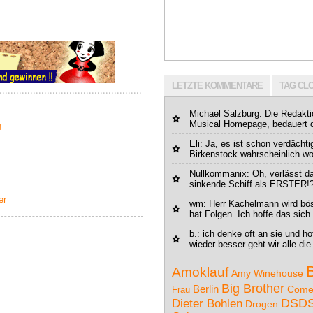
LETZTE KOMMENTARE
TAG CL
Michael Salzburg
: Die Redakti
Musical Homepage, bedauert da
!
Eli: Ja, es ist schon verdächt
Birkenstock wahrscheinlich woll
Nullkommanix: Oh, verlässt da
sinkende Schiff als ERSTER!
er
wm
: Herr Kachelmann wird bö
hat Folgen. Ich hoffe das sich 
b.: ich denke oft an sie und h
wieder besser geht.wir alle die.
Amoklauf
Amy Winehouse
Big Brother
Berlin
Come
Frau
Dieter Bohlen
DSD
Drogen