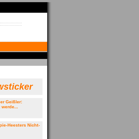
sticker
er Geißler:
 werde...
opie-Heesters Nicht-