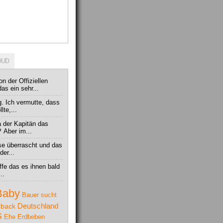
OUD
on der Offiziellen
s ein sehr...
ig. Ich vermutte, dass
te,...
 der Kapitän das
?
Aber im...
se überrascht und das
der...
offe das es ihnen bald
..
Baby
Bauer sucht
Deutschland
back
S
Ehe
Erdbeben