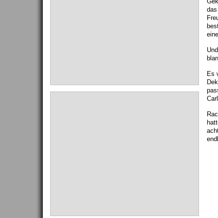
Gek
das 
Fre
bes
ein
Und
blan
Es 
Dek
pas
Car
Rac
hat
ach
endl