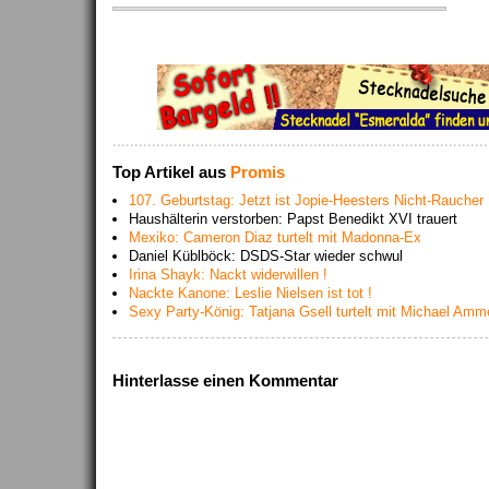
Top Artikel aus
Promis
107. Geburtstag: Jetzt ist Jopie-Heesters Nicht-Raucher 
Haushälterin verstorben: Papst Benedikt XVI trauert
Mexiko: Cameron Diaz turtelt mit Madonna-Ex
Daniel Küblböck: DSDS-Star wieder schwul
Irina Shayk: Nackt widerwillen !
Nackte Kanone: Leslie Nielsen ist tot !
Sexy Party-König: Tatjana Gsell turtelt mit Michael Amm
Hinterlasse einen Kommentar