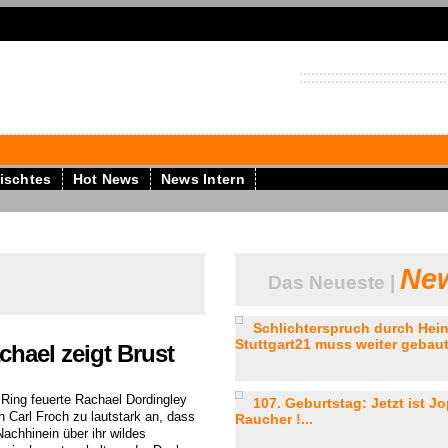
ischtes
Hot News
News Intern
New
Das Neueste |
l
Schlichterspruch durch Hein
Stuttgart21 muss weiter gebaut
chael zeigt Brust
Ring feuerte Rachael Dordingley
107. Geburtstag: Jetzt ist J
n Carl Froch zu lautstark an, dass
Raucher !...
Nachhinein über ihr wildes