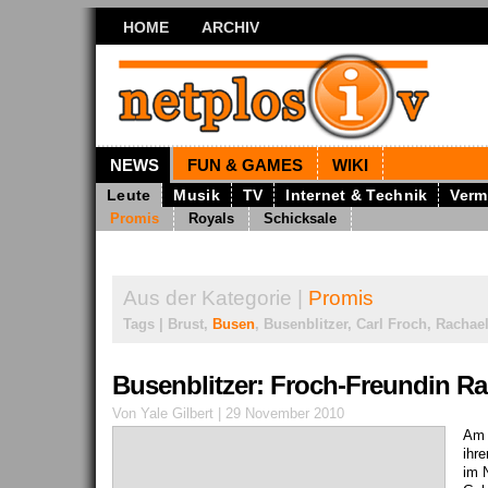
HOME
ARCHIV
NEWS
FUN & GAMES
WIKI
Leute
Musik
TV
Internet & Technik
Verm
Promis
Royals
Schicksale
Aus der Kategorie |
Promis
Tags | Brust,
Busen
, Busenblitzer, Carl Froch, Rachae
Busenblitzer: Froch-Freundin Ra
Von Yale Gilbert | 29 November 2010
Am 
ihre
im 