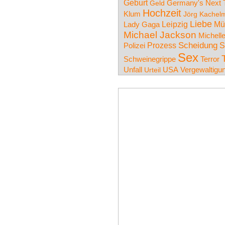
Geburt
Germany's Next 
Geld
Hochzeit
Klum
Jörg Kachel
Liebe
Leipzig
Mü
Lady Gaga
Michael Jackson
Michell
Prozess
Scheidung
S
Polizei
Sex
Schweinegrippe
Terror
Unfall
USA
Vergewaltigu
Urteil