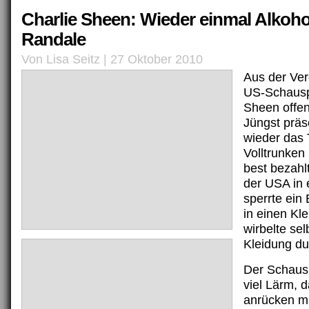
Charlie Sheen: Wieder einmal Alkoh
Randale
Von Lisa Seitz | 27 Oktober 2010
Aus der Ver
US-Schauspi
Sheen offen
Jüngst präs
wieder das T
Volltrunken 
best bezahl
der USA in 
sperrte ein 
in einen Kl
wirbelte se
Kleidung d
Der Schaus
viel Lärm, d
anrücken m