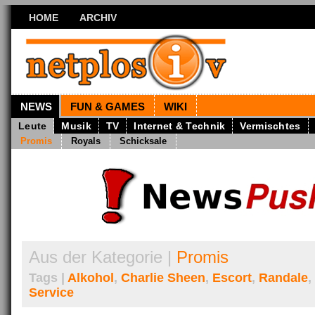
HOME
ARCHIV
NEWS
FUN & GAMES
WIKI
Leute
Musik
TV
Internet & Technik
Vermischtes
Promis
Royals
Schicksale
Aus der Kategorie |
Promis
Tags |
Alkohol
,
Charlie Sheen
,
Escort
,
Randale
,
Service