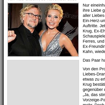
Nur eineinh
ihre Liebe g
aller Liebe
Ein-Herz-un
Auftritte. Je
Krug, Ex-E
Schauspiele
Ferres, und
Ex-Freundin
Kahn, wiede
Das Paar ha
Von den Pr
Liebes-Dra
etwas zu er
Krug bestät
gegenüber d
„Ja, das st
Vorzeige-Pa