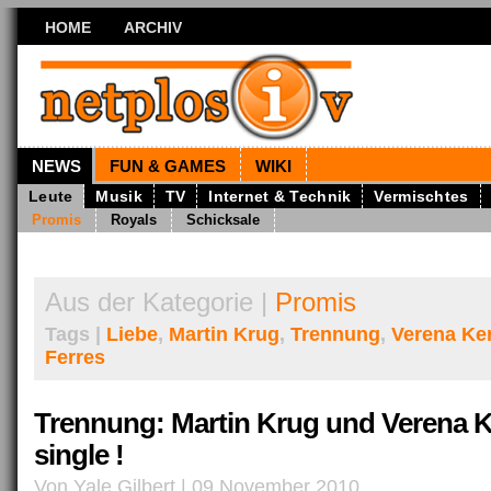
HOME
ARCHIV
NEWS
FUN & GAMES
WIKI
Leute
Musik
TV
Internet & Technik
Vermischtes
Promis
Royals
Schicksale
Aus der Kategorie |
Promis
Tags |
Liebe
,
Martin Krug
,
Trennung
,
Verena Ke
Ferres
Trennung: Martin Krug und Verena K
single !
Von Yale Gilbert | 09 November 2010