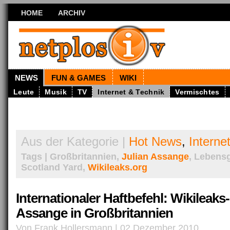
HOME
ARCHIV
NEWS
FUN & GAMES
WIKI
Leute
Musik
TV
Internet & Technik
Vermischtes
Aus der Kategorie |
Hot News
,
Interne
Tags | Großbritannien,
Julian Assange
, Lebensg
Scotland Yard,
Wikileaks.org
Internationaler Haftbefehl: Wikileaks
Assange in Großbritannien
Von Frank Hollersmann | 02 Dezember 2010