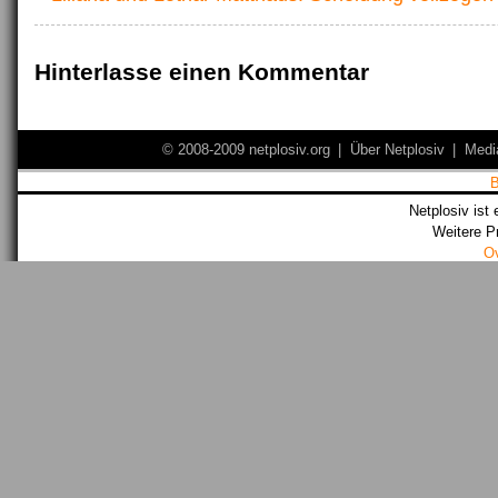
Hinterlasse einen Kommentar
© 2008-2009 netplosiv.org
|
Über Netplosiv
|
Medi
Netplosiv ist 
Weitere P
O