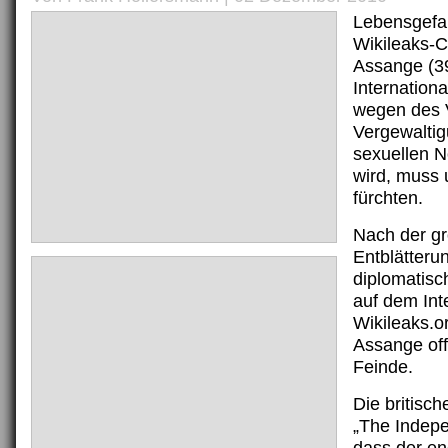
Lebensgefah
Wikileaks-C
Assange (39
Internation
wegen des 
Vergewalti
sexuellen N
wird, muss
fürchten.
Nach der gr
Entblätterun
diplomatis
auf dem Int
Wikileaks.or
Assange off
Feinde.
Die britisc
„The Indepe