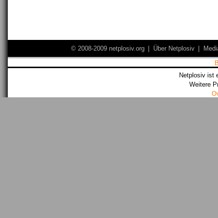
© 2008-2009 netplosiv.org
|
Über Netplosiv
|
Medi
Netplosiv ist 
Weitere P
O