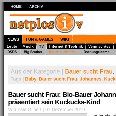
HOME
ARCHIV
NEWS
FUN & GAMES
WIKI
Leute
Musik
TV
Internet & Technik
Vermischtes
DSDS
Big Brother
Bauer sucht Frau
Dschungelcamp
Aus der Kategorie |
Bauer sucht Frau
,
Tags |
Baby
,
Bauer sucht Frau
,
Johannes
,
Kuck
Bauer sucht Frau: Bio-Bauer Johan
präsentiert sein Kuckucks-Kind
Von Yale Gilbert | 07 Dezember 2010