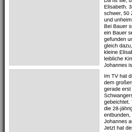
Da ist sie, d
Elisabeth.
schwer, 50 
und unheiml
Bei Bauer s
ein Bauer s
gefunden u
gleich dazu
kleine Elisa
leibliche K
Johannes is
Im TV hat d
dem großen
gerade erst 
Schwangers
gebeichtet. 
die 28-jähr
entbunden, 
Johannes a
Jetzt hat d