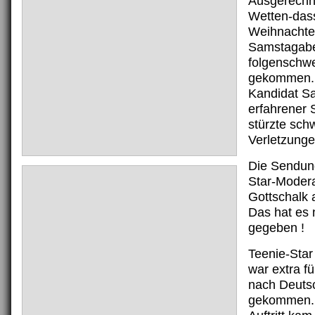
Ausgerechne
Wetten-das
Weihnachte
Samstagabe
folgenschwe
gekommen. 
Kandidat Sa
erfahrener 
stürzte sch
Verletzunge
Die Sendun
Star-Moder
Gottschalk
Das hat es 
gegeben !
Teenie-Star
war extra f
nach Deuts
gekommen. 