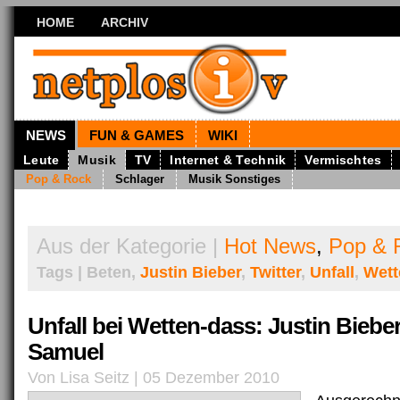
HOME
ARCHIV
NEWS
FUN & GAMES
WIKI
Leute
Musik
TV
Internet & Technik
Vermischtes
Pop & Rock
Schlager
Musik Sonstiges
Aus der Kategorie |
Hot News
,
Pop & 
Tags | Beten,
Justin Bieber
,
Twitter
,
Unfall
,
Wett
Unfall bei Wetten-dass: Justin Bieber
Samuel
Von Lisa Seitz | 05 Dezember 2010