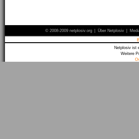
© 2008-2009 netplosiv.org
|
Über Netplosiv
|
Medi
Netplosiv ist 
Weitere P
O