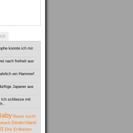
OUD
ophe konnte ich mir
ei nach freiheit aus
wahrlich ein Hammer!
edürftige Japaner aus
 Ich schliesse mit
h...
Baby
Bauer sucht
Deutschland
eback
S
Ehe
Erdbeben