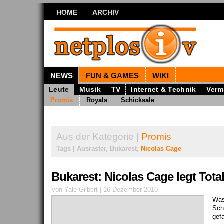
HOME
ARCHIV
NEWS
FUN & GAMES
WIKI
Leute
Musik
TV
Internet & Technik
Verm
Promis
Royals
Schicksale
Aus der Kategorie |
Promis
Tags | Ausraster, Bukarest,
Nicolas Cage
Bukarest: Nicolas Cage legt Tota
Von Yale Gilbert | 16 Dezember 2010
Was 
Sch
gef