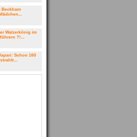
ia Beckham
Mädchen...
er Walzerkönig im
führern ?!...
Japan: Schon 160
trahlt...