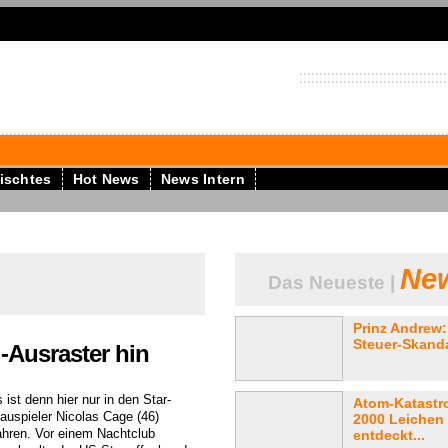
ischtes
Hot News
News Intern
New
Das Neueste |
Prinz Andrew:
Steuer-Skanda
l-Ausraster hin
ist denn hier nur in den Star-
Atom-Katastr
auspieler Nicolas Cage (46)
2000 Leichen
ahren. Vor einem Nachtclub
entdeckt...