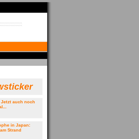
sticker
 Jetzt auch noch
l...
ophe in Japan:
 am Strand