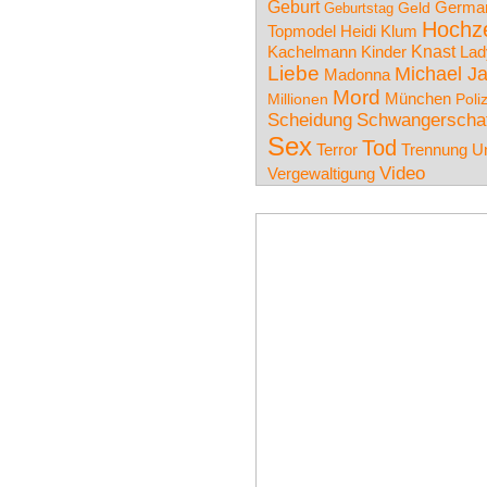
Geburt
German
Geburtstag
Geld
Hochze
Topmodel
Heidi Klum
Knast
Lad
Kachelmann
Kinder
Liebe
Michael J
Madonna
Mord
München
Millionen
Poli
Scheidung
Schwangerscha
Sex
Tod
Terror
Trennung
Un
Video
Vergewaltigung