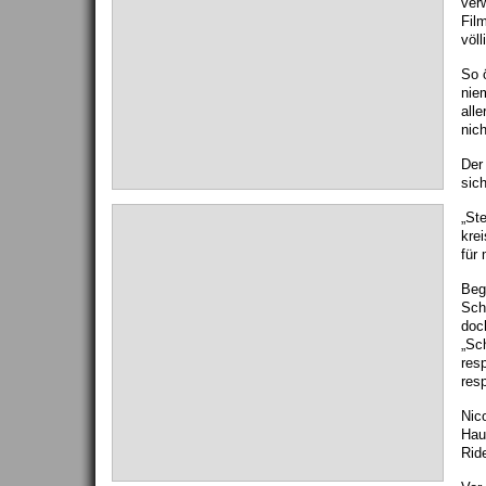
ver
Fil
völl
So 
nie
all
nic
Der
sic
„St
krei
für
Beg
Sch
doch
„Sc
resp
resp
Nic
Hau
Ride