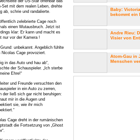
wechselte der US-Star offenbar das
m-Set mit dem realen Leben, drehte
Baby: Victor
ig ab, schrie und randalierte.
bekommt ein 
öffentlich zelebrierte Cage noch
mals einen Wutausbruch. Jetzt ist
erdings klar: Er kann und macht es
Andre Rieu: D
ht nur vor der Kamera !
Visier von Ent
 Grund: unbekannt. Angeblich fühlte
h Nicolas Cage provoziert.
Atom-Gau in 
Menschen vers
eig in das Auto und hau ab“,
schte der Schauspieler. „Ich sterbe
 meine Ehre!“
leiter und Freunde versuchten den
auspieler in ein Auto zu zerren,
 der ließ sich gar nicht beruhigen:
haut mir in die Augen und
ektiert sie, wie ihr mich
ektiert.“
olas Cage dreht in der rumänischen
ptstadt die Fortsetzung von „Ghost
r“.