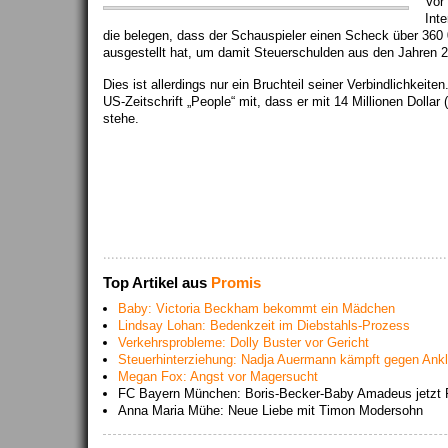
Vor
Int
die belegen, dass der Schauspieler einen Scheck über 360 
ausgestellt hat, um damit Steuerschulden aus den Jahren 2
Dies ist allerdings nur ein Bruchteil seiner Verbindlichkeite
US-Zeitschrift „People“ mit, dass er mit 14 Millionen Dollar 
stehe.
Top Artikel aus
Promis
Baby: Victoria Beckham bekommt ein Mädchen
Lindsay Lohan: Bedenkzeit im Diebstahls-Prozess
Verkehrsprobleme: Dolly Buster vor Gericht
Steuerhinterziehung: Nadja Auermann kämpft gegen Ank
Megan Fox: Angst vor Magersucht
FC Bayern München: Boris-Becker-Baby Amadeus jetzt 
Anna Maria Mühe: Neue Liebe mit Timon Modersohn