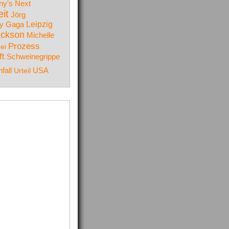
y's Next
it
Jörg
y Gaga
Leipzig
ackson
Michelle
Prozess
zei
ft
Schweinegrippe
fall
Urteil
USA