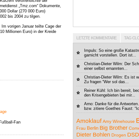
 Kurzem veröffentlichte der
ernetdienst „Tmz.com“ Dokumente,
000 Dollar (270 000 Euro)
002 bis 2004 zu tilgen.
n. Im vorigen Januar teilte Cage der
(10 Millionen Euro) in der Kreide
LETZTE KOMMENTARE
TAG CL
Impuls
: So eine große Katastr
garnicht vorstellen. Dort ist...
Christian-Dieter Wilm: Der Schr
einer selbst ernannten...
Christian-Dieter Wilm: Es ist 
Zu fragen “Wer sol das...
Reiner Kühl
: Ich bin bereit, b
den Krisengebieten bei mir...
Arno
: Danke für die Antworten.
bzw. zitiere Goethes Faust: “Ic
lage
Amoklauf
Amy Winehouse
Fußball-Fan
Big Brother
Berlin
Frau
Com
DSD
Dieter Bohlen
Drogen