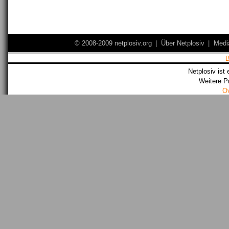
© 2008-2009 netplosiv.org
|
Über Netplosiv
|
Medi
Netplosiv ist 
Weitere P
O