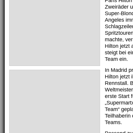
Paris Hilton
Zweiräder 
Super-Blon
Angeles im
Schlagzeile
Spritztoure
machte, ver
Hilton jetzt
steigt bei 
Team ein.
In Madrid pr
Hilton jetzt
Rennstall. 
Weltmeisters
erste Start 
„Supermart
Team“ geplan
Teilhaberin
Teams.