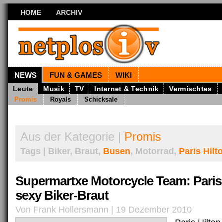
HOME
ARCHIV
NEWS
FUN & GAMES
WIKI
Leute
Musik
TV
Internet & Technik
Vermischtes
Promis
Royals
Schicksale
Aus der Kategorie |
Promis
Tags | Biker, Braut,
Busen
, Motorrad,
Paris Hilt
Supermartxe Motorcycle Team: Paris H
sexy Biker-Braut
Von Frank Hollersmann | 19 Dezember 2010