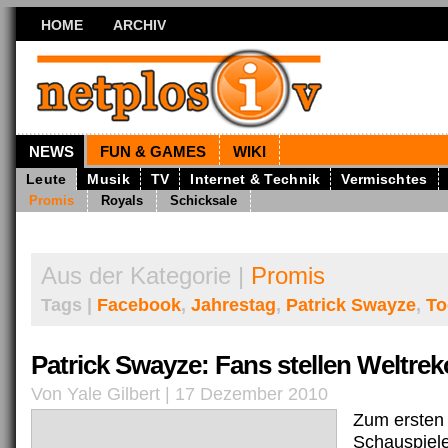
HOME
ARCHIV
NEWS
FUN & GAMES
WIKI
Leute
Musik
TV
Internet & Technik
Vermischtes
Promis
Royals
Schicksale
Aus der Kategorie |
Promis
Tags |
Facebook
,
Jahrestag
,
Patrick Swayze
,
To
Patrick Swayze: Fans stellen Weltrek
Von Yale Gilbert | 17 Dezember 2010
Zum ersten
Schauspiel