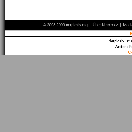
© 2008-2009 netplosiv.org
|
Über Netplosiv
|
Medi
Netplosiv ist 
Weitere P
O