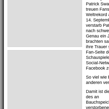
Patrick Sw
treuen Fans
Weltrekord 
14. Septem
verstarb Pa
nach schwer
Genau ein J
brachten sa
ihre Trauer 
Fan-Seite d
Schauspiele
Social-Netw
Facebook z
So viel wie
anderen ver
Damit ist d
des an
Bauchspeic
verstorbene