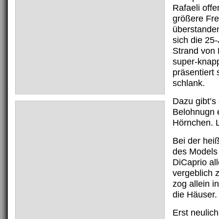
Rafaeli off
größere Fr
überstanden
sich die 25
Strand von
super-knapp
präsentiert 
schlank.
Dazu gibt’s
Belohnugn e
Hörnchen. L
Bei der hei
des Models
DiCaprio al
vergeblich 
zog allein 
die Häuser.
Erst neulic