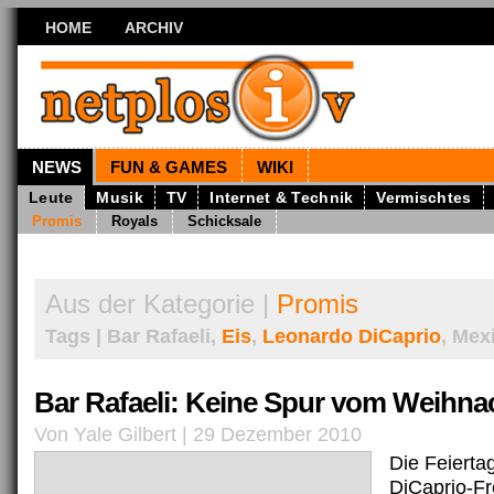
HOME
ARCHIV
NEWS
FUN & GAMES
WIKI
Leute
Musik
TV
Internet & Technik
Vermischtes
Promis
Royals
Schicksale
Aus der Kategorie |
Promis
Tags | Bar Rafaeli,
Eis
,
Leonardo DiCaprio
, Mex
Bar Rafaeli: Keine Spur vom Weihna
Von Yale Gilbert | 29 Dezember 2010
Die Feierta
DiCaprio-Fr