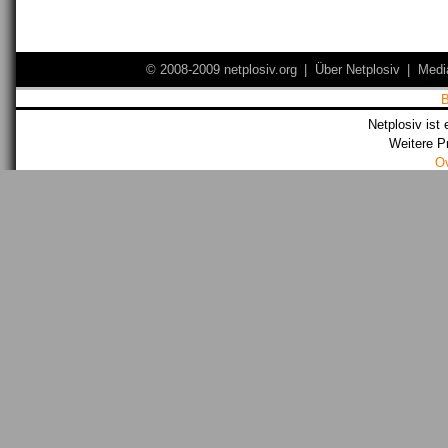
© 2008-2009 netplosiv.org
|
Über Netplosiv
|
Medi
Netplosiv ist 
Weitere P
O