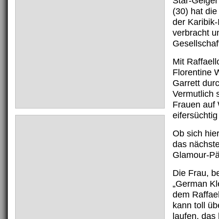
Star-Geiger
(30) hat die
der Karibik-
verbracht u
Gesellschaf
Mit Raffael
Florentine W
Garrett dur
Vermutlich 
Frauen auf
eifersüchti
Ob sich hie
das nächste
Glamour-Pär
Die Frau, b
„German Kle
dem Raffae
kann toll üb
laufen, das 