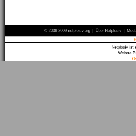
© 2008-2009 netplosiv.org
|
Über Netplosiv
|
Medi
Netplosiv ist 
Weitere P
O