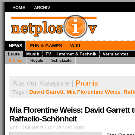
HOME
ARCHIV
NEWS
FUN & GAMES
WIKI
Leute
Musik
TV
Internet & Technik
Vermischtes
Promis
Royals
Schicksale
Aus der Kategorie |
Promis
Tags |
David Garrett
,
Mia Florentine Weiss
,
Raff
Mia Florentine Weiss: David Garrett tu
Raffaello-Schönheit
Von Lisa Seitz | 02 Januar 2011