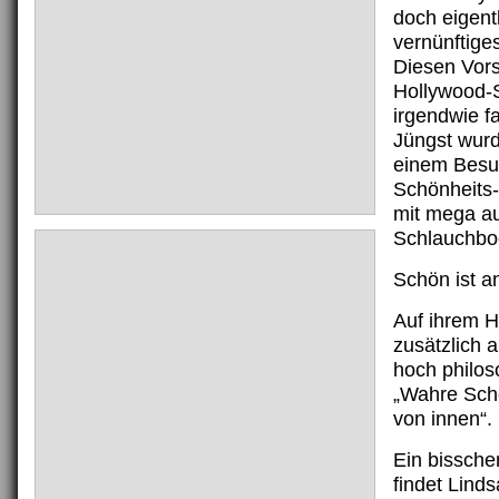
doch eigentl
vernünftige
Diesen Vors
Hollywood-
irgendwie f
Jüngst wur
einem Besu
Schönheits-
mit mega au
Schlauchbo
Schön ist a
Auf ihrem 
zusätzlich 
hoch philos
„Wahre Sch
von innen“.
Ein bissche
findet Lind