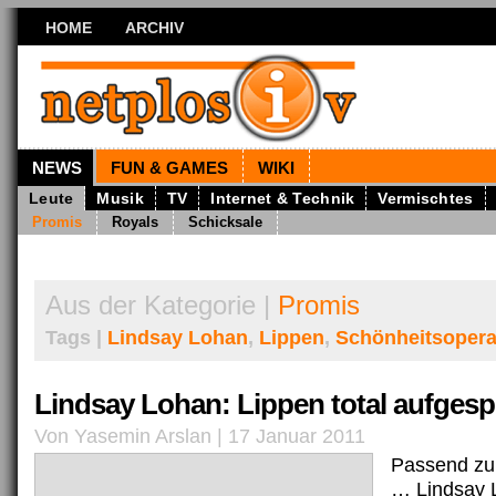
HOME
ARCHIV
NEWS
FUN & GAMES
WIKI
Leute
Musik
TV
Internet & Technik
Vermischtes
Promis
Royals
Schicksale
Aus der Kategorie |
Promis
Tags |
Lindsay Lohan
,
Lippen
,
Schönheitsopera
Lindsay Lohan: Lippen total aufgespr
Von Yasemin Arslan | 17 Januar 2011
Passend z
… Lindsay 