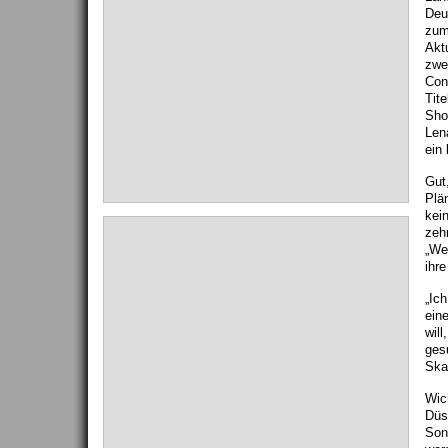
Deu
zum
Aktu
zwe
Cont
Tite
Sho
Len
ein
Gut
Plä
kei
zeh
„We
ihre
„Ic
ein
will
gesu
Ska
Wich
Düs
Son