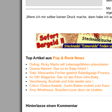
wer
Mit
eig
„Wenn ich mir selber keinen Druck mache, dann habe ich a
Top Artikel aus
Pop & Rock News
Outing: Ricky Martin will Lebensgefährten präsentieren
Gianna Nannini: Das ist ihr Baby-Glück !
Sido: Alessandra Pocher gewinnt Beleidigungs-Prozess
Im OK! Magazine: Das ist das Elton-John-Baby
Versöhnung: Bushido und Sido wieder eins !
Critics' Choice Awards: Justin Bieber mutiert zum Kauz
Amy Winehouse: Brasilien-Lover lässt sie strahlen
Hinterlasse einen Kommentar