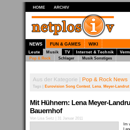
HOME
ARCHIV
NEWS
FUN & GAMES
WIKI
Leute
Musik
TV
Internet & Technik
Verm
Pop & Rock
Schlager
Musik Sonstiges
Aus der Kategorie |
Pop & Rock News
Tags |
Eurovision Song Contest
,
Lena
,
Meyer-Landrut
Mit Hühnern: Lena Meyer-Landru
Bauernhof
Von Lisa Seitz | 31 Januar 2011
Im 
Lan