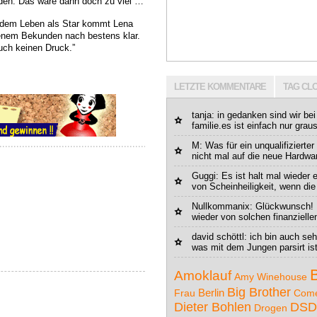
den. Das wäre dann doch zu viel …
 dem Leben als Star kommt Lena
enem Bekunden nach bestens klar.
uch keinen Druck.”
LETZTE KOMMENTARE
TAG CL
tanja
: in gedanken sind wir be
familie.es ist einfach nur gra
M
: Was für ein unqualifizierter
nicht mal auf die neue Hardwar
Guggi: Es ist halt mal wieder 
von Scheinheiligkeit, wenn die 
Nullkommanix
: Glückwunsch! 
wieder von solchen finanziellen
david schöttl
: ich bin auch se
was mit dem Jungen parsirt ist
Amoklauf
Amy Winehouse
Big Brother
Berlin
Frau
Com
Dieter Bohlen
DSD
Drogen