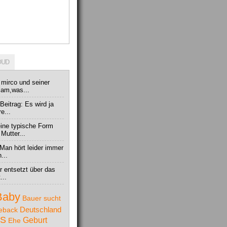
OUD
i mirco und seiner
usam,was...
 Beitrag: Es wird ja
e...
eine typische Form
Mutter...
Man hört leider immer
...
hr entsetzt über das
...
Baby
Bauer sucht
Deutschland
eback
S
Geburt
Ehe