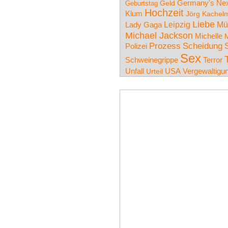
Germany's Nex
Geld
Geburtstag
Hochzeit
Klum
Jörg Kachel
Liebe
Leipzig
Mü
Lady Gaga
Michael Jackson
Michelle
M
Prozess
Scheidung
Polizei
Sex
Schweinegrippe
Terror
Unfall
USA
Vergewaltigu
Urteil