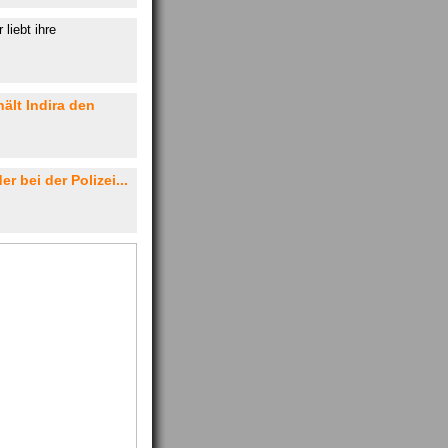
liebt ihre
ält Indira den
r bei der Polizei...