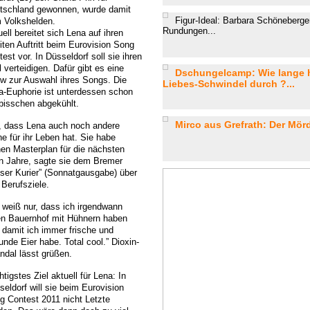
tschland gewonnen, wurde damit
Figur-Ideal: Barbara Schöneberger 
 Volkshelden.
Rundungen...
ell bereitet sich Lena auf ihren
iten Auftritt beim Eurovision Song
est vor. In Düsseldorf soll sie ihren
l verteidigen. Dafür gibt es eine
Dschungelcamp: Wie lange h
w zur Auswahl ihres Songs. Die
Liebes-Schwindel durch ?...
a-Euphorie ist unterdessen schon
 bisschen abgekühlt.
Mirco aus Grefrath: Der Mörde
, dass Lena auch noch andere
ne für ihr Leben hat. Sie habe
nen Masterplan für die nächsten
n Jahre, sagte sie dem Bremer
ser Kurier” (Sonnatgausgabe) über
 Berufsziele.
h weiß nur, dass ich irgendwann
en Bauernhof mit Hühnern haben
, damit ich immer frische und
nde Eier habe. Total cool.” Dioxin-
ndal lässt grüßen.
tigstes Ziel aktuell für Lena: In
seldorf will sie beim Eurovision
g Contest 2011 nicht Letzte