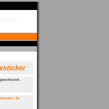
sticker
erechtsstreit...
chweden: So