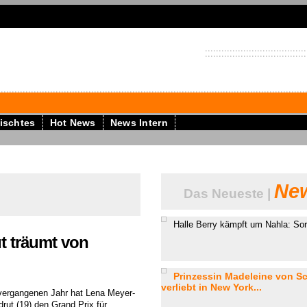
ischtes
Hot News
News Intern
New
Das Neueste |
Halle Berry kämpft um Nahla: Sorg
t träumt von
Prinzessin Madeleine von S
verliebt in New York...
vergangenen Jahr hat Lena Meyer-
drut (19) den Grand Prix für