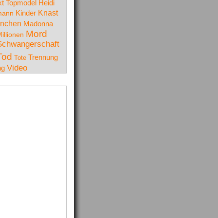
t Topmodel
Heidi
Knast
mann
Kinder
nchen
Madonna
Mord
illionen
Schwangerschaft
Tod
Trennung
Tote
Video
ng