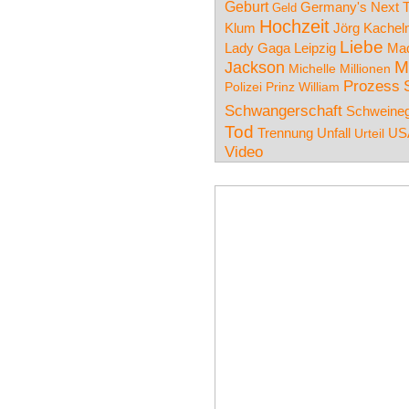
Geburt
Germany's Next 
Geld
Hochzeit
Klum
Jörg Kache
Liebe
Leipzig
Lady Gaga
Ma
M
Jackson
Michelle
Millionen
Prozess
Polizei
Prinz William
Schwangerschaft
Schweineg
Tod
Trennung
Unfall
US
Urteil
Video