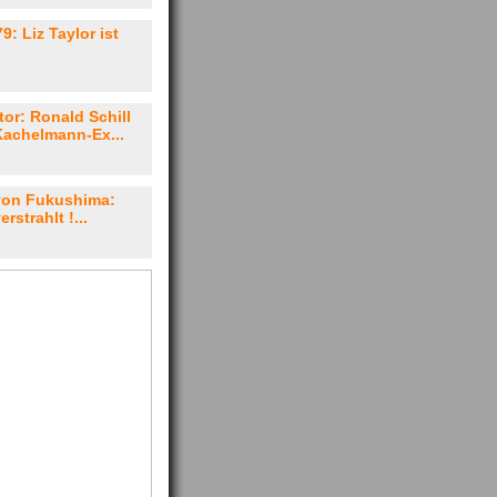
9: Liz Taylor ist
or: Ronald Schill
Kachelmann-Ex...
von Fukushima:
erstrahlt !...