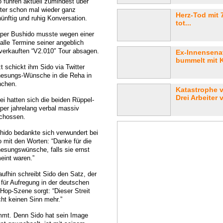
o führen aktuell zumindest über
tter schon mal wieder ganz
Herz-Tod mit 7
nünftig und ruhig Konversation.
tot...
per Bushido musste wegen einer
alle Termine seiner angeblich
verkauften “V2.010″ Tour absagen.
Ex-Innensenat
bummelt mit 
t schickt ihm Sido via Twitter
esungs-Wünsche in die Reha in
chen.
Katastrophe 
Drei Arbeiter v
ei hatten sich die beiden Rüppel-
per jahrelang verbal massiv
chossen.
hido bedankte sich verwundert bei
o mit den Worten: “Danke für die
esungswünsche, falls sie ernst
eint waren.”
aufhin schreibt Sido den Satz, der
 für Aufregung in der deutschen
-Hop-Szene sorgt: “Dieser Streit
ht keinen Sinn mehr.”
mmt. Denn Sido hat sein Image