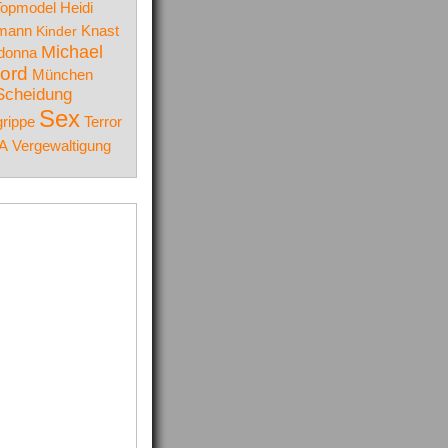
Topmodel
Heidi
Knast
lmann
Kinder
Michael
donna
ord
München
Scheidung
Sex
rippe
Terror
A
Vergewaltigung