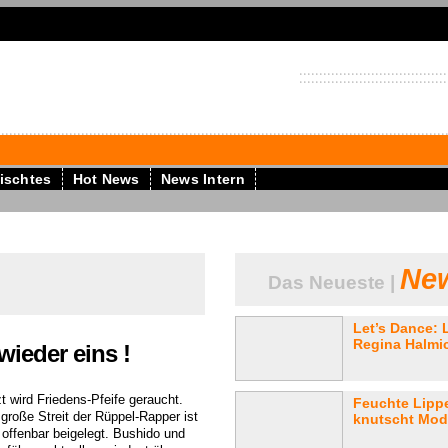
ischtes
Hot News
News Intern
New
Das Neueste |
Let’s Dance: 
Regina Halmic
ieder eins !
t wird Friedens-Pfeife geraucht.
Feuchte Lipp
 große Streit der Rüppel-Rapper ist
knutscht Mode
 offenbar beigelegt. Bushido und