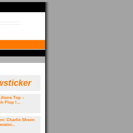
sticker
Liliana Top –
h Flop !...
en: Charlie Sheen
rator...