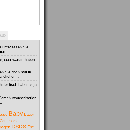
OUD
e unterlassen Sie
rum...
ger, oder warum haben
.
gen Sie doch mal in
ndlichen...
tler fisch haben is ja
ierschutzorganisation
...
Baby
ouse
Bauer
Comeback
DSDS
rogen
Ehe