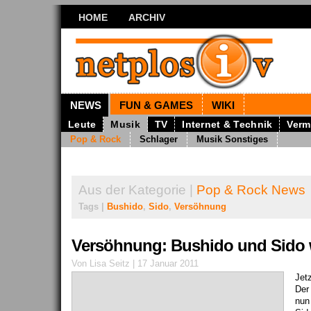
HOME
ARCHIV
NEWS
FUN & GAMES
WIKI
Leute
Musik
TV
Internet & Technik
Verm
Pop & Rock
Schlager
Musik Sonstiges
Aus der Kategorie |
Pop & Rock News
Tags |
Bushido
,
Sido
,
Versöhnung
Versöhnung: Bushido und Sido w
Von Lisa Seitz | 17 Januar 2011
Jetz
Der
nun