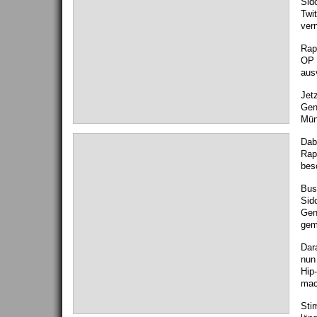
Sid
Twi
ver
Rap
OP 
aus
Jetz
Gen
Mün
Dab
Rap
bes
Bus
Sid
Gen
gem
Dar
nun
Hip
mac
Sti