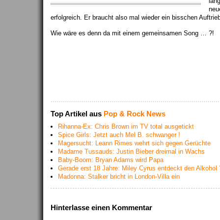
län
neu
erfolgreich. Er braucht also mal wieder ein bisschen Auftrie
Wie wäre es denn da mit einem gemeinsamen Song … ?!
Top Artikel aus
Pop & Rock News
Rihanna-Ex: Chris Brown im TV total ausgetickt
Spice Girls: Jetzt auch Mel B. schwanger !
Magersucht: Leann Rimes wehrt sich gegen Gerüchte
Madame Tussauds: Justin Bieber dreimal in Wachs
Baby-Boom: Bryan Adams wird Papa
Gerade erst 18 Jahre: Miley Cyrus entdeckt den Alkohol 
Madonna: Stalker bricht in London-Villa ein
Hinterlasse einen Kommentar