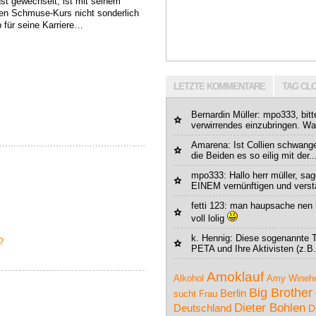
gst gewechselt, ist mit seinem
en Schmuse-Kurs nicht sonderlich
b für seine Karriere…
LETZTE KOMMENTARE
TAG CL
Bernardin Müller
: mpo333, bitt
verwirrendes einzubringen. Wa
Amarena
: Ist Collien schwan
die Beiden es so eilig mit der..
mpo333
: Hallo herr müller, sa
EINEM vernünftigen und verstä
fetti 123
: man haupsache nen hi
voll lolig
k. Hennig
: Diese sogenannte T
?
PETA und Ihre Aktivisten (z.B.
Amoklauf
Alkohol
Amy Wineh
Big Brother
Berlin
sucht Frau
Dieter Bohlen
Deutschland
D