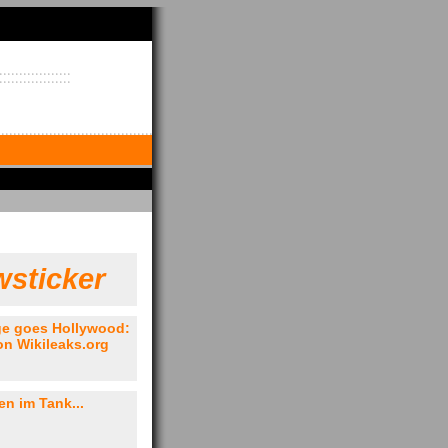
sticker
ge goes Hollywood:
n Wikileaks.org
.
n im Tank...