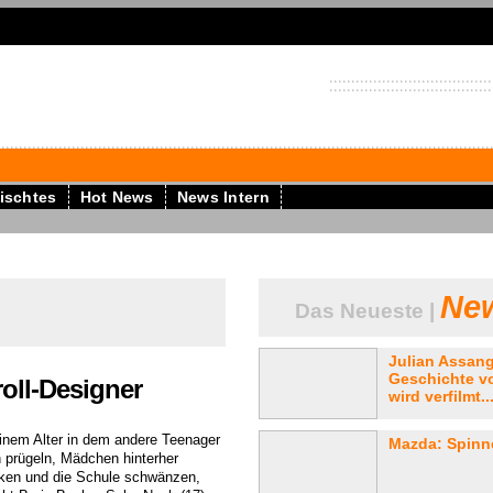
ischtes
Hot News
News Intern
New
Das Neueste |
Julian Assan
Geschichte vo
oll-Designer
wird verfilmt..
einem Alter in dem andere Teenager
Mazda: Spinne
h prügeln, Mädchen hinterher
ken und die Schule schwänzen,