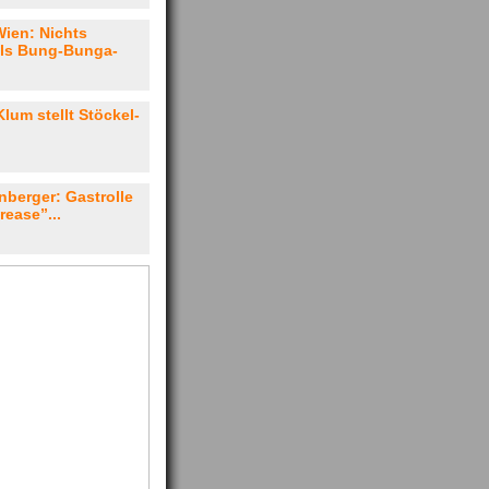
Wien: Nichts
als Bung-Bunga-
lum stellt Stöckel-
nberger: Gastrolle
rease”...