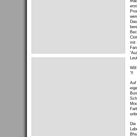
mac
ers
Prom
wer
Das
ber
Bec
Clo
mit
Fan
“Au
Leut
Wil
?!
Auf 
eig
Bun
Sch
Mod
Far
unb
Die
Lab
Bhs