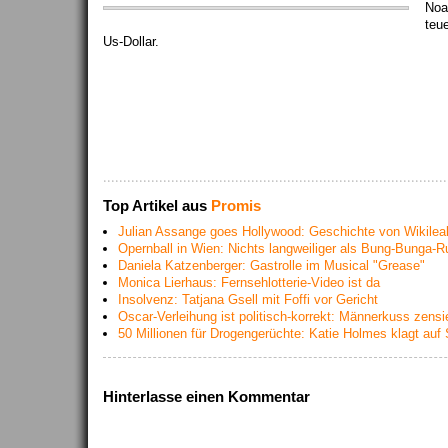
Noa
teue
Us-Dollar.
Top Artikel aus
Promis
Julian Assange goes Hollywood: Geschichte von Wikileaks
Opernball in Wien: Nichts langweiliger als Bung-Bunga-R
Daniela Katzenberger: Gastrolle im Musical "Grease"
Monica Lierhaus: Fernsehlotterie-Video ist da
Insolvenz: Tatjana Gsell mit Foffi vor Gericht
Oscar-Verleihung ist politisch-korrekt: Männerkuss zensi
50 Millionen für Drogengerüchte: Katie Holmes klagt au
Hinterlasse einen Kommentar