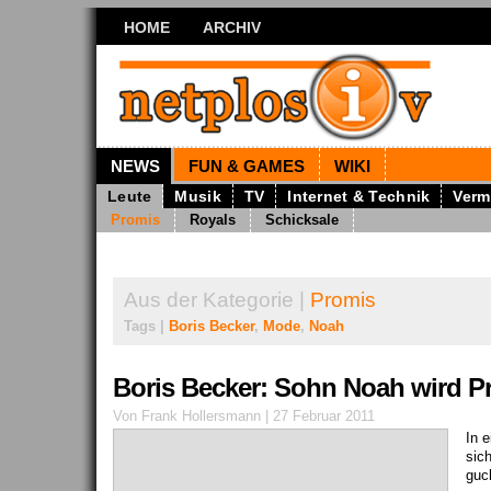
HOME
ARCHIV
NEWS
FUN & GAMES
WIKI
Leute
Musik
TV
Internet & Technik
Verm
Promis
Royals
Schicksale
Aus der Kategorie |
Promis
Tags |
Boris Becker
,
Mode
,
Noah
Boris Becker: Sohn Noah wird Pr
Von Frank Hollersmann | 27 Februar 2011
In 
sic
guc