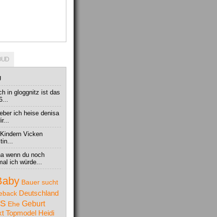
OUD
U
ich in gloggnitz ist das
6...
bieber ich heise denisa
r...
 Kindern Vicken
in...
na wenn du noch
al ich würde...
Baby
Bauer sucht
Deutschland
eback
S
Geburt
Ehe
t Topmodel
Heidi