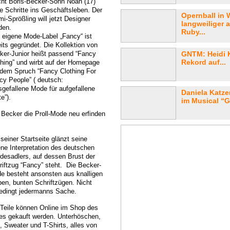
ht Boris-Becker-Sohn Noah (17)
te Schritte ins Geschäftsleben. Der
Opernball in 
i-Sprößling will jetzt Designer
langweiliger 
den.
Ruby...
 eigene Mode-Label „Fancy“ ist
eits gegründet. Die Kollektion von
ker-Junior heißt passend “Fancy
GNTM: Heidi K
Rekord auf...
thing” und wirbt auf der Homepage
 dem Spruch “Fancy Clothing For
cy People” ( deutsch:
sgefallene Mode für aufgefallene
Daniela Katze
e”).
im Musical “G
l Becker die Proll-Mode neu erfinden
seiner Startseite glänzt seine
ene Interpretation des deutschen
desadlers, auf dessen Brust der
riftzug “Fancy” steht. Die Becker-
e besteht ansonsten aus knalligen
ben, bunten Schriftzügen. Nicht
edingt jedermanns Sache.
 Teile können Online im Shop des
es gekauft werden. Unterhöschen,
, Sweater und T-Shirts, alles von