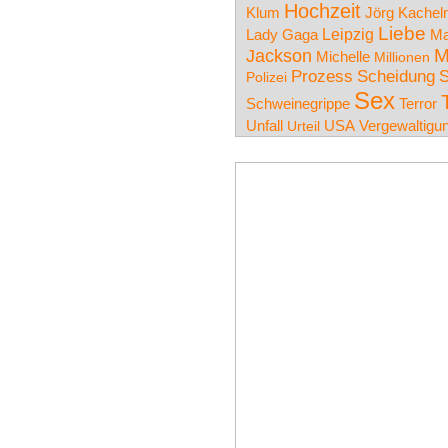
Hochzeit
Klum
Jörg Kache
Liebe
Lady Gaga
Leipzig
Ma
Jackson
M
Michelle
Millionen
Prozess
Scheidung
S
Polizei
Sex
Terror
Schweinegrippe
Unfall
Urteil
USA
Vergewaltigu