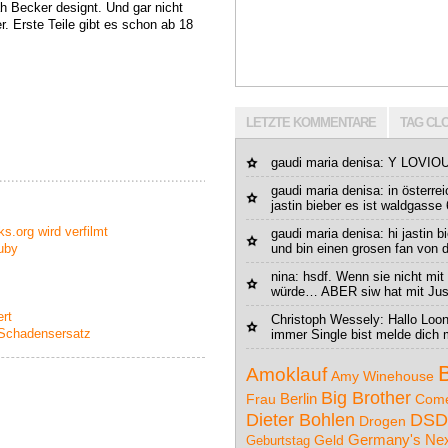
h Becker designt. Und gar nicht
r. Erste Teile gibt es schon ab 18
LETZTE KOMMENTARE
TAG CL
gaudi maria denisa
: Y LOVIO
gaudi maria denisa
: in österre
jastin bieber es ist waldgasse 
.org wird verfilmt
gaudi maria denisa
: hi jastin 
uby
und bin einen grosen fan von di
nina: hsdf. Wenn sie nicht mit
würde… ABER siw hat mit Just
ert
Christoph Wessely: Hallo Loo
f Schadensersatz
immer Single bist melde dich m
Amoklauf
Amy Winehouse
Big Brother
Berlin
Frau
Com
DSD
Dieter Bohlen
Drogen
Germany's Nex
Geld
Geburtstag