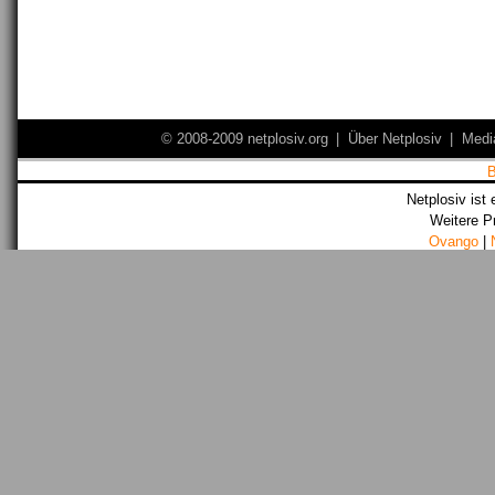
© 2008-2009 netplosiv.org
|
Über Netplosiv
|
Medi
Netplosiv ist 
Weitere P
Ovango
|