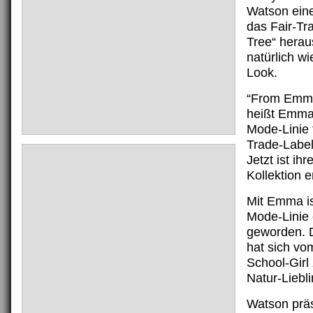
Watson eine
das Fair-Tr
Tree“ herau
natürlich w
Look.
“From Emma
heißt Emma
Mode-Linie 
Trade-Label
Jetzt ist ihr
Kollektion 
Mit Emma is
Mode-Linie
geworden.
hat sich vo
School-Girl
Natur-Liebl
Watson präs