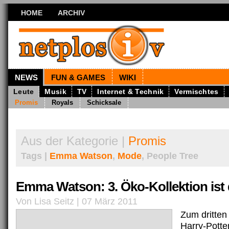
HOME
ARCHIV
NEWS
FUN & GAMES
WIKI
Leute
Musik
TV
Internet & Technik
Vermischtes
Promis
Royals
Schicksale
Aus der Kategorie |
Promis
Tags |
Emma Watson
,
Mode
, People Tree
Emma Watson: 3. Öko-Kollektion ist
Von Lisa Seitz | 07 März 2011
Zum dritten
Harry-Pott