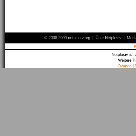
© 2008-2009 netplosiv.org
|
Über Netplosiv
|
Medi
Netplosiv ist 
Weitere P
Ovango
|