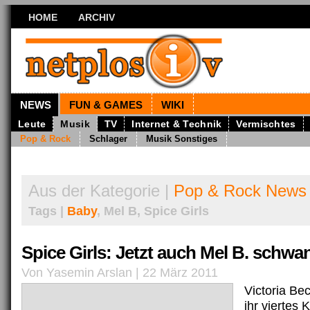
HOME
ARCHIV
NEWS
FUN & GAMES
WIKI
Leute
Musik
TV
Internet & Technik
Vermischtes
Pop & Rock
Schlager
Musik Sonstiges
Aus der Kategorie |
Pop & Rock News
Tags |
Baby
, Mel B, Spice Girls
Spice Girls: Jetzt auch Mel B. schwan
Von Yasemin Arslan | 22 März 2011
Victoria Be
ihr viertes K