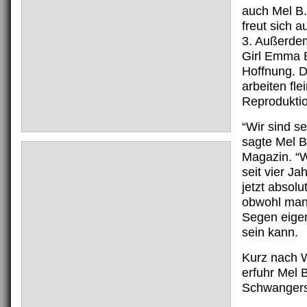
auch Mel B.
freut sich 
3. Außerdem
Girl Emma 
Hoffnung. D
arbeiten fle
Reproduktio
“Wir sind se
sagte Mel B
Magazin. “W
seit vier Ja
jetzt absolu
obwohl man 
Segen eigent
sein kann.
Kurz nach 
erfuhr Mel B
Schwangers