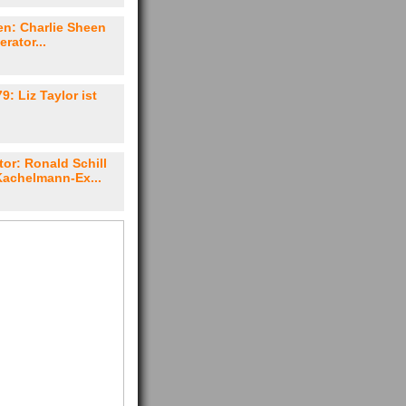
en: Charlie Sheen
rator...
9: Liz Taylor ist
or: Ronald Schill
Kachelmann-Ex...