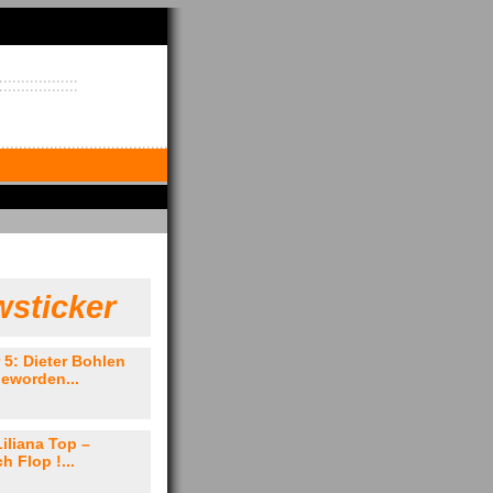
sticker
5: Dieter Bohlen
geworden...
Liliana Top –
h Flop !...