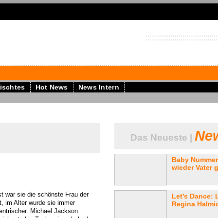
ischtes
Hot News
News Intern
New
Das Neueste |
Baby Nummer 
wieder Vater 
st war sie die schönste Frau der
Let’s Dance: 
t, im Alter wurde sie immer
Regina Halmic
entrischer. Michael Jackson