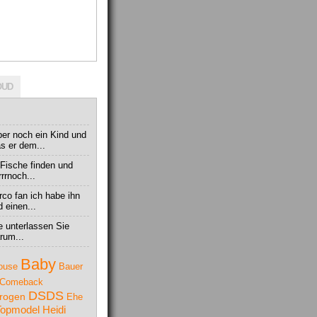
OUD
er noch ein Kind und
s er dem...
n Fische finden und
rrnoch...
arco fan ich habe ihn
 einen...
e unterlassen Sie
rum...
Baby
ouse
Bauer
Comeback
DSDS
rogen
Ehe
Topmodel
Heidi