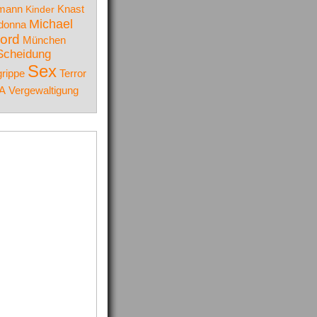
Knast
lmann
Kinder
Michael
donna
ord
München
Scheidung
Sex
rippe
Terror
A
Vergewaltigung