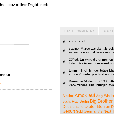
hatte trotz all ihrer Tragödien mit
LETZTE KOMMENTARE
TAG CL
kurdo: cool
sabine: Marco war damals selb
es war ja nun mal bewiesen da
2345d
: Err wirrd die unrrreine
töten Das Aquarrrium wirrrd nur
Emmi
: Hi ich bin der totale M
schon 2 briefe geschrieben und
ankfurt
Bernardin Müller
: mpo333, bitt
g !
verwirrendes einzubringen. Wa
Amoklauf
Alkohol
Amy Wineh
Big Brother
Berlin
sucht Frau
Dieter Bohlen
Deutschland
D
Geburt
Germany's Next 
Geld