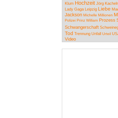
Hochzeit
Klum
Jörg Kache
Liebe
Leipzig
Lady Gaga
Ma
M
Jackson
Michelle
Millionen
Prozess
Polizei
Prinz William
Schwangerschaft
Schweineg
Tod
Trennung
Unfall
US
Urteil
Video