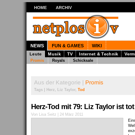
HOME
ARCHIV
NEWS
FUN & GAMES
WIKI
Leute
Musik
TV
Internet & Technik
Verm
Promis
Royals
Schicksale
Aus der Kategorie |
Promis
Tags | Herz, Liz Taylor,
Tod
Herz-Tod mit 79: Liz Taylor ist tot
Von Lisa Seitz | 24 März 2011
Ein
Wel
exz