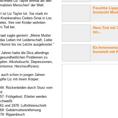
eichnete Liz Taylor einmal als den
rmalsten Menschen“ der Welt.
Feuchte Lipp
knutscht Mode
t ist Liz Taylor tot. Sie starb im
-Krankenahsu Cedars-Sinai in Los
eles. Ihre vier Kinder wohnten
em Tod bei.
Herz-Tod mit 7
tot...
hael sagte gestern: „Meine Mutter
 das Leben mit Leidenschaft, Liebe
 Humor bis ins Letzte ausgekostet.“
Ex-Innensenat
bummelt mit 
 Jahren hatte die Diva allerdings
 gesundheitlichen Problemen zu
pfen. Alkoholsucht, Depressionen,
irntumor, Herzinsuffizienz.
 auch schon in jungen Jahren
pfte Liz mit ihrem Körper:
944: Rückenleiden durch Sturz vom
rd
57: Frühgeburt, Eileiter werden
schweißt
961 und 1978: Luftröhrenschnitt
969: Gebärmutterentfernung
979: Rippenbruch