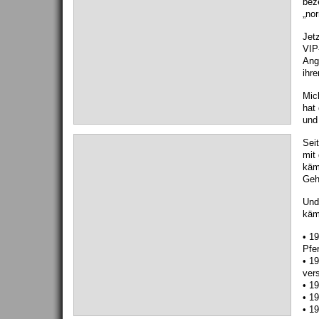
bez
„no
Jetz
VIP
Ang
ihr
Mic
hat
und
Seit
mit
käm
Geh
Und
käm
• 1
Pfe
• 19
ver
• 1
• 1
• 1