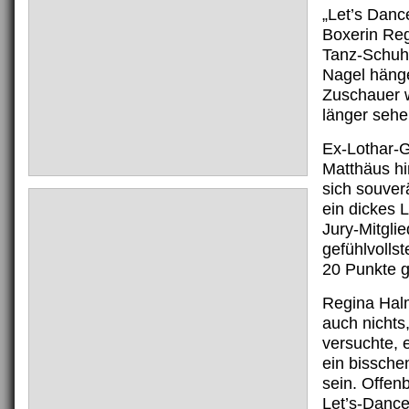
„Let’s Danc
Boxerin Reg
Tanz-Schuh
Nagel häng
Zuschauer w
länger sehe
Ex-Lothar-Ga
Matthäus hi
sich souve
ein dickes 
Jury-Mitglie
gefühlvollst
20 Punkte 
Regina Halm
auch nichts
versuchte, 
ein bissche
sein. Offenb
Let’s-Danc