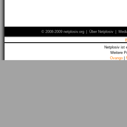
© 2008-2009 netplosiv.org
|
Über Netplosiv
|
Medi
Netplosiv ist 
Weitere P
Ovango
|