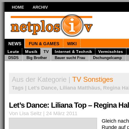
HOME
ARCHIV
NEWS
FUN & GAMES
WIKI
Leute
Musik
TV
Internet & Technik
Vermischtes
DSDS
Big Brother
Bauer sucht Frau
Dschungelcamp
Aus der Kategorie |
TV Sonstiges
Tags | Let's Dance, Liliana Matthäus, Regina H
Let’s Dance: Liliana Top – Regina Ha
Von Lisa Seitz | 24 März 2011
Gleich nach
Runde auf 