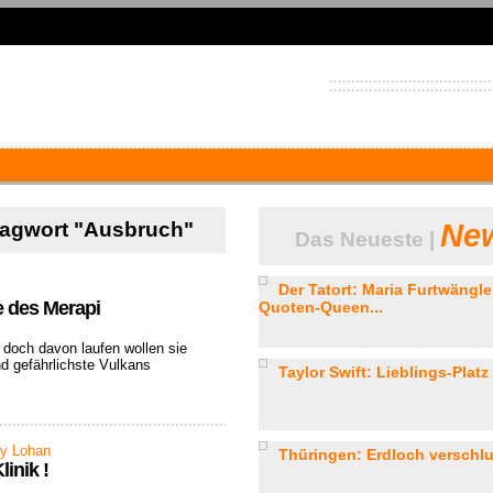
hlagwort "Ausbruch"
New
Das Neueste |
Der Tatort: Maria Furtwängle
e des Merapi
Quoten-Queen...
 doch davon laufen wollen sie
und gefährlichste Vulkans
Taylor Swift: Lieblings-Platz 
ay Lohan
Thüringen: Erdloch verschlu
inik !