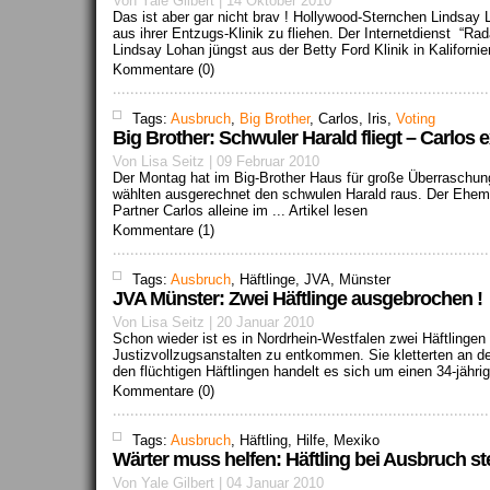
Von Yale Gilbert | 14 Oktober 2010
Das ist aber gar nicht brav ! Hollywood-Sternchen Lindsay 
aus ihrer Entzugs-Klinik zu fliehen. Der Internetdienst “Rad
Lindsay Lohan jüngst aus der Betty Ford Klinik in Kaliforn
Kommentare (0)
Tags:
Ausbruch
,
Big Brother
, Carlos, Iris,
Voting
Big Brother: Schwuler Harald fliegt – Carlos e
Von Lisa Seitz | 09 Februar 2010
Der Montag hat im Big-Brother Haus für große Überraschun
wählten ausgerechnet den schwulen Harald raus. Der Ehem
Partner Carlos alleine im ...
Artikel lesen
Kommentare (1)
Tags:
Ausbruch
, Häftlinge, JVA, Münster
JVA Münster: Zwei Häftlinge ausgebrochen !
Von Lisa Seitz | 20 Januar 2010
Schon wieder ist es in Nordrhein-Westfalen zwei Häftlingen
Justizvollzugsanstalten zu entkommen. Sie kletterten an der
den flüchtigen Häftlingen handelt es sich um einen 34-jährig
Kommentare (0)
Tags:
Ausbruch
, Häftling, Hilfe, Mexiko
Wärter muss helfen: Häftling bei Ausbruch s
Von Yale Gilbert | 04 Januar 2010