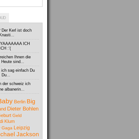
OUD
? Der Kerl ist doch
nasti...
ERYAAAAAAA ICH
H :’(
reichen Ihnen die
Heute sind...
 ich sag einfach Du
. Du...
 der schweiz ich
ne albanerin...
Baby
Big
Berlin
Dieter Bohlen
and
eburt
Geld
di Klum
Leipzig
y Gaga
ichael Jackson