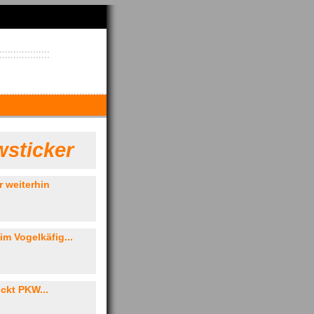
sticker
r weiterhin
im Vogelkäfig...
ckt PKW...