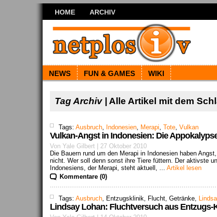
HOME
ARCHIV
NEWS
FUN & GAMES
WIKI
Tag Archiv |
Alle Artikel mit dem Sc
Tags:
Ausbruch
,
Indonesien
,
Merapi
,
Tote
,
Vulkan
Vulkan-Angst in Indonesien: Die Appokalyps
Von Yale Gilbert | 27 Oktober 2010
Die Bauern rund um den Merapi in Indonesien haben Angst,
nicht. Wer soll denn sonst ihre Tiere füttern. Der aktivste 
Indonesiens, der Merapi, steht aktuell, ...
Artikel lesen
Kommentare (0)
Tags:
Ausbruch
, Entzugsklinik, Flucht, Getränke,
Linds
Lindsay Lohan: Fluchtversuch aus Entzugs-Kl