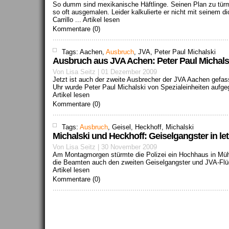
So dumm sind mexikanische Häftlinge. Seinen Plan zu türme
so oft ausgemalen. Leider kalkulierte er nicht mit seinem d
Carrillo ...
Artikel lesen
Kommentare (0)
Tags: Aachen,
Ausbruch
, JVA, Peter Paul Michalski
Ausbruch aus JVA Achen: Peter Paul Michal
Von Lisa Seitz | 01 Dezember 2009
Jetzt ist auch der zweite Ausbrecher der JVA Aachen gef
Uhr wurde Peter Paul Michalski von Spezialeinheiten aufge
Artikel lesen
Kommentare (0)
Tags:
Ausbruch
, Geisel, Heckhoff, Michalski
Michalski und Heckhoff: Geiselgangster in 
Von Lisa Seitz | 30 November 2009
Am Montagmorgen stürmte die Polizei ein Hochhaus in Müh
die Beamten auch den zweiten Geiselgangster und JVA-Flüch
Artikel lesen
Kommentare (0)