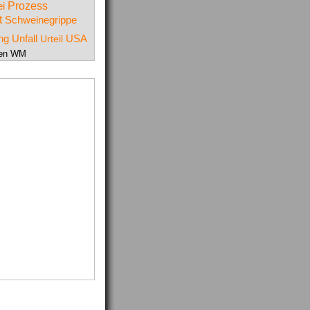
Prozess
ei
t
Schweinegrippe
Unfall
USA
ng
Urteil
en WM