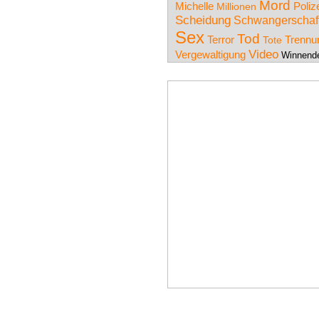
Mord
Michelle
Millionen
Poliz
Scheidung
Schwangerschaf
Sex
Tod
Terror
Trennu
Tote
Video
Vergewaltigung
Winnend