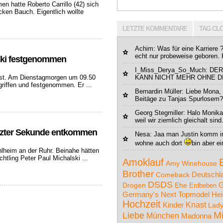
n hatte Roberto Carrillo (42) sich
icken Bauch. Eigentlich wollte
LETZTE KOMMENTARE
TAG CL
Achim
: Was für eine Karriere 
echt nur probeweise geboren. K
ski festgenommen
I_Miss_Derya_So_Much: D
asst. Am Dienstagmorgen um 09.50
KANN NICHT MEHR OHNE DIC
griffen und festgenommen. Er ...
Bernardin Müller
: Liebe Mona, 
Beitäge zu Tanjas Spurlosem? 
Georg Stegmiller: Halo Monika
weil wir ziemlich gleichalt sind
letzter Sekunde entkommen
Nesa: Jaa man Justin komm in
wohne auch dort
bin aber ei
lheim an der Ruhr. Beinahe hätten
tling Peter Paul Michalski ...
Amoklauf
Amy Winehouse
Brother
Deutschl
Comeback
DSDS
G
Drogen
Ehe
Erdbeben
Germany's Next Topmodel
Hei
Hochzeit
Knast
Kinder
Lad
M
Liebe
München
Madonna