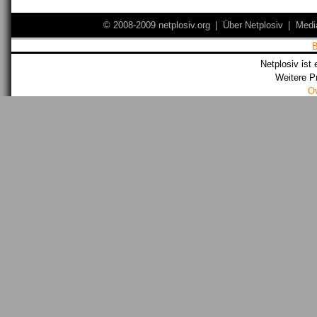
© 2008-2009 netplosiv.org
|
Über Netplosiv
|
Medi
Netplosiv ist 
Weitere P
O