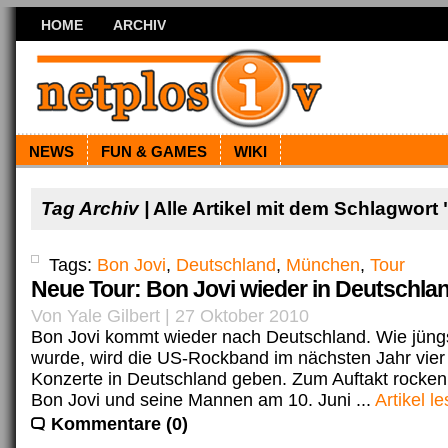
HOME
ARCHIV
NEWS
FUN & GAMES
WIKI
Tag Archiv |
Alle Artikel mit dem Schlagwort
Tags:
Bon Jovi
,
Deutschland
,
München
,
Tour
Neue Tour: Bon Jovi wieder in Deutschla
Von Yale Gilbert | 27 Oktober 2010
Bon Jovi kommt wieder nach Deutschland. Wie jüng
wurde, wird die US-Rockband im nächsten Jahr vier
Konzerte in Deutschland geben. Zum Auftakt rocke
Bon Jovi und seine Mannen am 10. Juni ...
Artikel l
Kommentare (0)