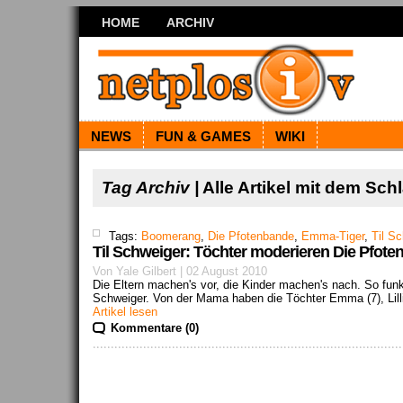
HOME
ARCHIV
NEWS
FUN & GAMES
WIKI
Tag Archiv |
Alle Artikel mit dem Sc
Tags:
Boomerang
,
Die Pfotenbande
,
Emma-Tiger
,
Til S
Til Schweiger: Töchter moderieren Die Pfot
Von Yale Gilbert | 02 August 2010
Die Eltern machen's vor, die Kinder machen's nach. So fun
Schweiger. Von der Mama haben die Töchter Emma (7), Lilli 
Artikel lesen
Kommentare (0)