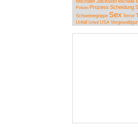
Michael Jackson
Michelle
M
Prozess
Scheidung
S
Polizei
Sex
Terror
Schweinegrippe
Unfall
USA
Vergewaltigu
Urteil