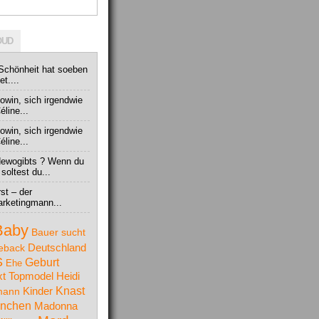
OUD
-Schönheit hat soeben
t....
owin, sich irgendwie
line...
owin, sich irgendwie
line...
hdewogibts ? Wenn du
oltest du...
rst – der
arketingmann...
Baby
Bauer sucht
Deutschland
eback
S
Geburt
Ehe
t Topmodel
Heidi
Knast
mann
Kinder
nchen
Madonna