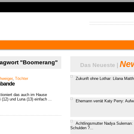
hlagwort "Boomerang"
New
Das Neueste |
chweiger
,
Töchter
Zukunft ohne Lothar: Lilana Matth
enbande
ktioniert das auch im Hause
(12) und Luna (13) einfach ...
Ehemann verrät Katy Perry: Aufwa
Achtlingsmutter Nadya Suleman: 
Schulden ?...