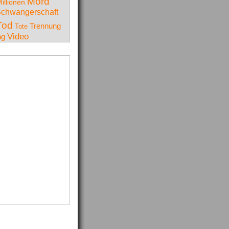
Mord
illionen
chwangerschaft
Tod
Trennung
Tote
Video
ng