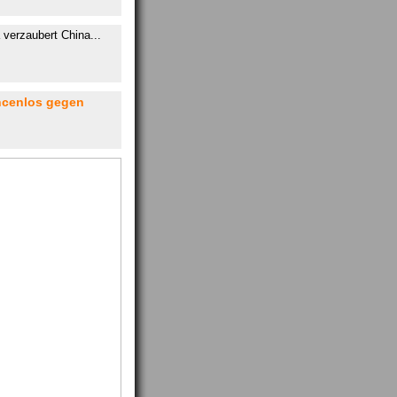
verzaubert China...
ancenlos gegen