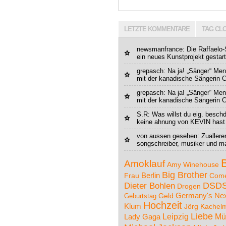
LETZTE KOMMENTARE
TAG CL
newsmanfrance
: Die Raffaelo
ein neues Kunstprojekt gestarte
grepasch
: Na ja! „Sänger“ Men
mit der kanadische Sängerin Cé
grepasch
: Na ja! „Sänger“ Men
mit der kanadische Sängerin Cé
S.R: Was willst du eig. besc
keine ahnung von KEVIN hast s
von aussen gesehen
: Zuallere
songschreiber, musiker und m
Amoklauf
Amy Winehouse
Big Brother
Berlin
Frau
Com
DSD
Dieter Bohlen
Drogen
Germany's Nex
Geburtstag
Geld
Hochzeit
Klum
Jörg Kachel
Liebe
Leipzig
Mü
Lady Gaga